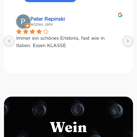
Matze
letztes Jahr
Wein