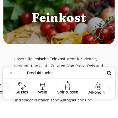
Feinkost
Unsere
italienische Feinkost
steht für Vielfalt,
Herkunft und echte Zutaten. Von Pasta, Reis und
Tomatensaucen über Olivenöl, Antipasti und
Pesto bis zu Balsamico und Spezialitäten aus
verschiedenen Regionen Italiens. Alle Produkte
ost
Süsses
Wein
Spirituosen
Alkoholfrei
sind Teil unseres realen Supermarkt-Sortiments
und spiegeln italienische Alltagsküche und
Tradition wider. Italienische Feinkost online
kaufen.