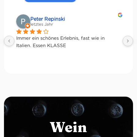
Matze
letztes Jahr
Wein