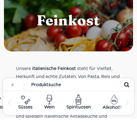
Feinkost
Unsere
italienische Feinkost
steht für Vielfalt,
Herkunft und echte Zutaten. Von Pasta, Reis und
Tomatensaucen über Olivenöl, Antipasti und
Pesto bis zu Balsamico und Spezialitäten aus
verschiedenen Regionen Italiens. Alle Produkte
ost
Süsses
Wein
Spirituosen
Alkoholfrei
sind Teil unseres realen Supermarkt-Sortiments
und spiegeln italienische Alltagsküche und
Tradition wider. Italienische Feinkost online
kaufen.