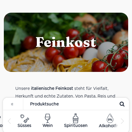
Feinkost
Unsere
italienische Feinkost
steht für Vielfalt,
Herkunft und echte Zutaten. Von Pasta, Reis und
Tomatensaucen über Olivenöl, Antipasti und
Pesto bis zu Balsamico und Spezialitäten aus
verschiedenen Regionen Italiens. Alle Produkte
ost
Süsses
Wein
Spirituosen
Alkoholfrei
sind Teil unseres realen Supermarkt-Sortiments