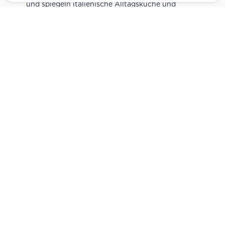
und spiegeln italienische Alltagsküche und
Tradition wider. Italienische Feinkost online
kaufen.
Catering
Das
italienische Catering
von Centro Italia
verbindet frische Zubereitung mit originalen
Zutaten. Von Panini und Antipasti über Käse-