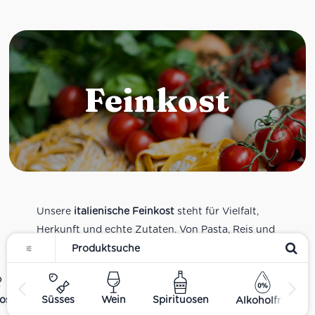
Feinkost
Unsere
italienische Feinkost
steht für Vielfalt,
Herkunft und echte Zutaten. Von Pasta, Reis und
Tomatensaucen über Olivenöl, Antipasti und
Pesto bis zu Balsamico und Spezialitäten aus
verschiedenen Regionen Italiens. Alle Produkte
ost
Süsses
Wein
Spirituosen
Alkoholfrei
sind Teil unseres realen Supermarkt-Sortiments