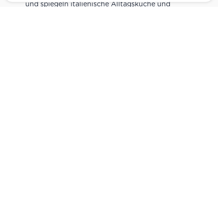
und spiegeln italienische Alltagsküche und
Tradition wider. Italienische Feinkost online
kaufen.
Catering
Das
italienische Catering
von Centro Italia
verbindet frische Zubereitung mit originalen
Zutaten. Von Panini und Antipasti über Käse-