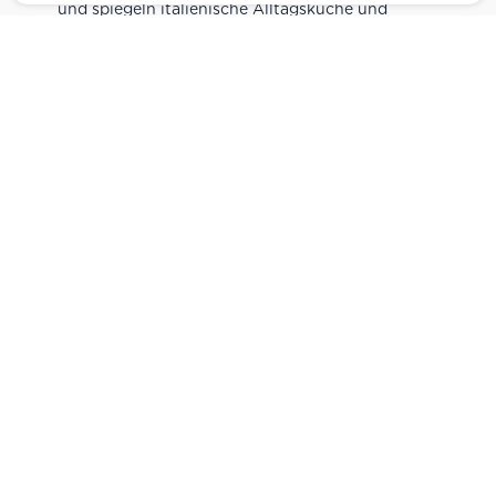
und spiegeln italienische Alltagsküche und
Tradition wider. Italienische Feinkost online
kaufen.
Catering
Das
italienische Catering
von Centro Italia
verbindet frische Zubereitung mit originalen
Zutaten. Von Panini und Antipasti über Käse-