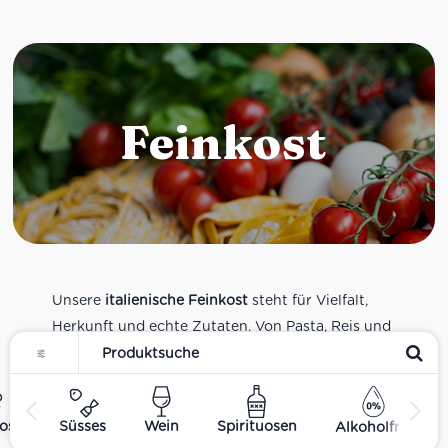
Feinkost
Unsere
italienische Feinkost
steht für Vielfalt,
Herkunft und echte Zutaten. Von Pasta, Reis und
Tomatensaucen über Olivenöl, Antipasti und
Pesto bis zu Balsamico und Spezialitäten aus
verschiedenen Regionen Italiens. Alle Produkte
ost
Süsses
Wein
Spirituosen
Alkoholfrei
sind Teil unseres realen Supermarkt-Sortiments