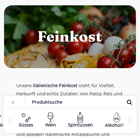
Feinkost
Unsere
italienische Feinkost
steht für Vielfalt,
Herkunft und echte Zutaten. Von Pasta, Reis und
Tomatensaucen über Olivenöl, Antipasti und
Pesto bis zu Balsamico und Spezialitäten aus
verschiedenen Regionen Italiens. Alle Produkte
ost
Süsses
Wein
Spirituosen
Alkoholfrei
sind Teil unseres realen Supermarkt-Sortiments
und spiegeln italienische Alltagsküche und