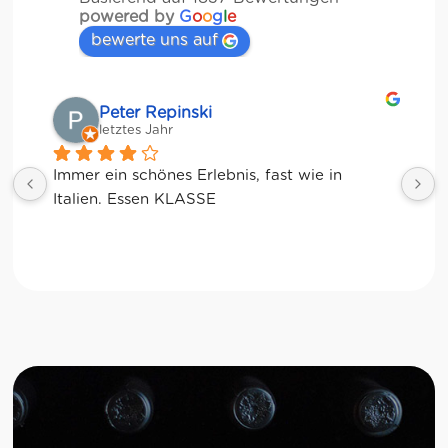
powered by
G
o
o
g
l
e
bewerte uns auf
Matze
letztes Jahr