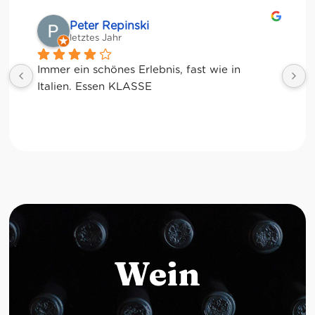
Matze
letztes Jahr
Wein