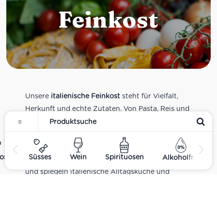
Feinkost
Unsere
italienische Feinkost
steht für Vielfalt,
Herkunft und echte Zutaten. Von Pasta, Reis und
Tomatensaucen über Olivenöl, Antipasti und
Pesto bis zu Balsamico und Spezialitäten aus
verschiedenen Regionen Italiens. Alle Produkte
ost
Süsses
Wein
Spirituosen
Alkoholfrei
sind Teil unseres realen Supermarkt-Sortiments
und spiegeln italienische Alltagsküche und
Tradition wider. Italienische Feinkost online
kaufen.