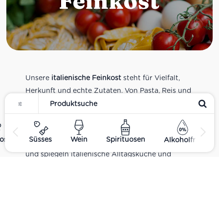
Feinkost
Unsere
italienische Feinkost
steht für Vielfalt,
Herkunft und echte Zutaten. Von Pasta, Reis und
Tomatensaucen über Olivenöl, Antipasti und
Pesto bis zu Balsamico und Spezialitäten aus
verschiedenen Regionen Italiens. Alle Produkte
ost
Süsses
Wein
Spirituosen
Alkoholfrei
sind Teil unseres realen Supermarkt-Sortiments
und spiegeln italienische Alltagsküche und
Tradition wider. Italienische Feinkost online
kaufen.