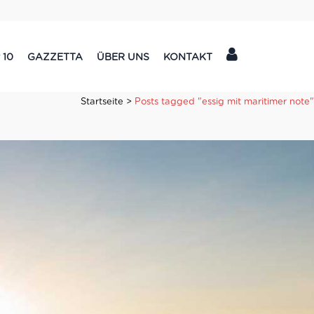
 10
GAZZETTA
ÜBER UNS
KONTAKT
Startseite
>
Posts tagged "essig mit maritimer note"