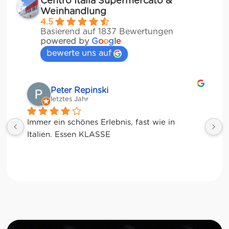
Centro Italia Supermercato &
Weinhandlung
4.5
Basierend auf 1837 Bewertungen
powered by
G
o
o
g
l
e
bewerte uns auf
Matze
letztes Jahr