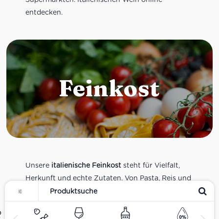
entdecken.
Feinkost
Unsere
italienische Feinkost
steht für Vielfalt,
Herkunft und echte Zutaten. Von Pasta, Reis und
Tomatensaucen über Olivenöl, Antipasti und
Pesto bis zu Balsamico und Spezialitäten aus
verschiedenen Regionen Italiens. Alle Produkte