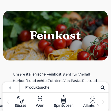
Feinkost
Unsere
italienische Feinkost
steht für Vielfalt,
Herkunft und echte Zutaten. Von Pasta, Reis und
Tomatensaucen über Olivenöl, Antipasti und
Pesto bis zu Balsamico und Spezialitäten aus
verschiedenen Regionen Italiens. Alle Produkte
ost
Süsses
Wein
Spirituosen
Alkoholfrei
sind Teil unseres realen Supermarkt-Sortiments