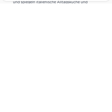
und spiegeln italienische Alltagsküche und
Tradition wider. Italienische Feinkost online
kaufen.
Catering
Das
italienische Catering
von Centro Italia
verbindet frische Zubereitung mit originalen
Zutaten. Von Panini und Antipasti über Käse-