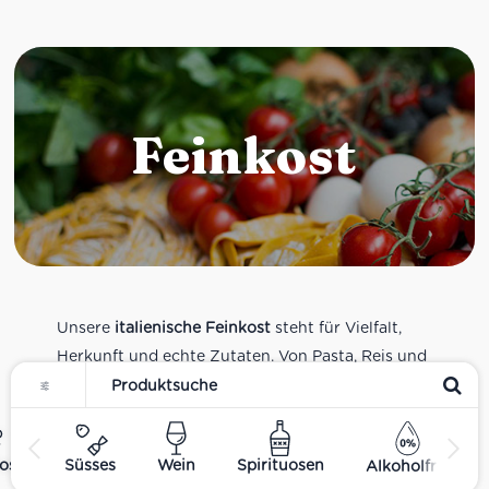
Feinkost
Unsere
italienische Feinkost
steht für Vielfalt,
Herkunft und echte Zutaten. Von Pasta, Reis und
Tomatensaucen über Olivenöl, Antipasti und
Pesto bis zu Balsamico und Spezialitäten aus
verschiedenen Regionen Italiens. Alle Produkte
ost
Süsses
Wein
Spirituosen
Alkoholfrei
sind Teil unseres realen Supermarkt-Sortiments