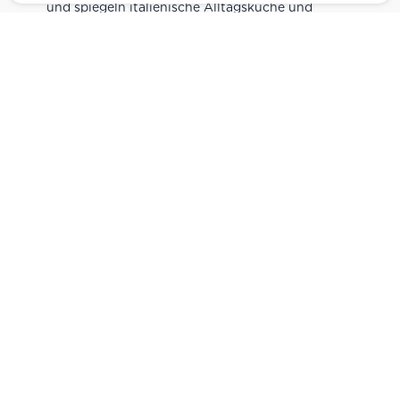
und spiegeln italienische Alltagsküche und
Tradition wider. Italienische Feinkost online
kaufen.
Catering
Das
italienische Catering
von Centro Italia
verbindet frische Zubereitung mit originalen
Zutaten. Von Panini und Antipasti über Käse-