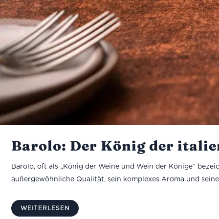
Barolo: Der König der itali
Barolo, oft als „König der Weine und Wein der Könige“ bezei
außergewöhnliche Qualität, sein komplexes Aroma und seine 
WEITERLESEN