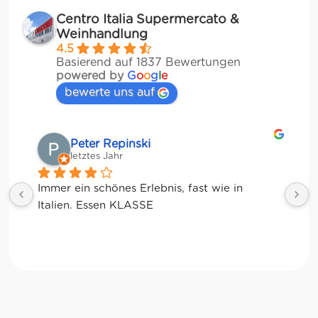
Centro Italia Supermercato &
Weinhandlung
4.5
Basierend auf 1837 Bewertungen
powered by
G
o
o
g
l
e
bewerte uns auf
Matze
letztes Jahr
 in 