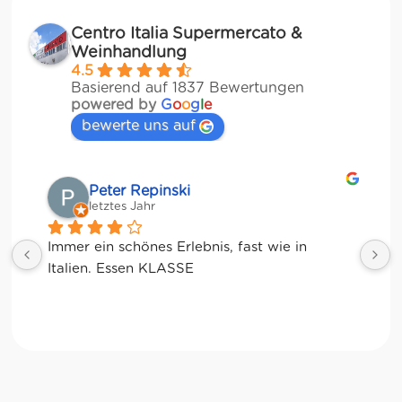
Centro Italia Supermercato &
Weinhandlung
4.5
Basierend auf 1837 Bewertungen
powered by
G
o
o
g
l
e
bewerte uns auf
Matze
letztes Jahr