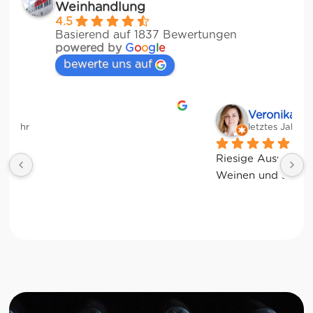
Weinhandlung
4.5
Basierend auf 1837 Bewertungen
powered by
G
o
o
g
l
e
bewerte uns auf
Veronika Stulberg
letztes Jahr
Riesige Auswahl an italienischen Produkten, 
Weinen und sogar frischem Gemüse!