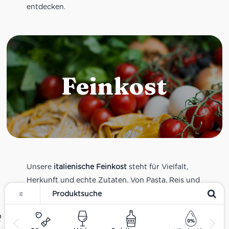
entdecken.
Feinkost
Unsere
italienische Feinkost
steht für Vielfalt,
Herkunft und echte Zutaten. Von Pasta, Reis und
Tomatensaucen über Olivenöl, Antipasti und
Pesto bis zu Balsamico und Spezialitäten aus
verschiedenen Regionen Italiens. Alle Produkte