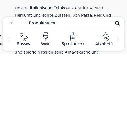
Unsere
italienische Feinkost
steht für Vielfalt,
Herkunft und echte Zutaten. Von Pasta, Reis und
Tomatensaucen über Olivenöl, Antipasti und
Pesto bis zu Balsamico und Spezialitäten aus
verschiedenen Regionen Italiens. Alle Produkte
ost
Süsses
Wein
Spirituosen
Alkoholfrei
sind Teil unseres realen Supermarkt-Sortiments
und spiegeln italienische Alltagsküche und
Tradition wider. Italienische Feinkost online
kaufen.
Catering