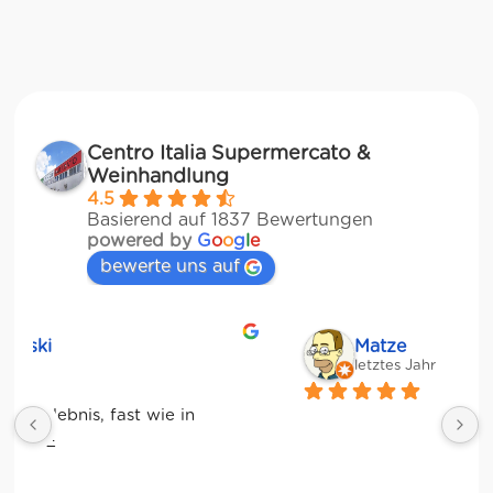
Centro Italia Supermercato &
Weinhandlung
4.5
Basierend auf 1837 Bewertungen
powered by
G
o
o
g
l
e
bewerte uns auf
Matze
letztes Jahr