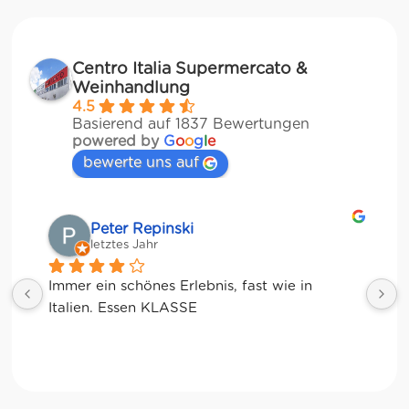
Centro Italia Supermercato &
Weinhandlung
4.5
Basierend auf 1837 Bewertungen
powered by
G
o
o
g
l
e
bewerte uns auf
Matze
letztes Jahr