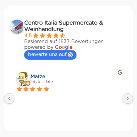
Centro Italia Supermercato &
Weinhandlung
4.5
Basierend auf 1837 Bewertungen
powered by
G
o
o
g
l
e
bewerte uns auf
Matze
letztes Jahr