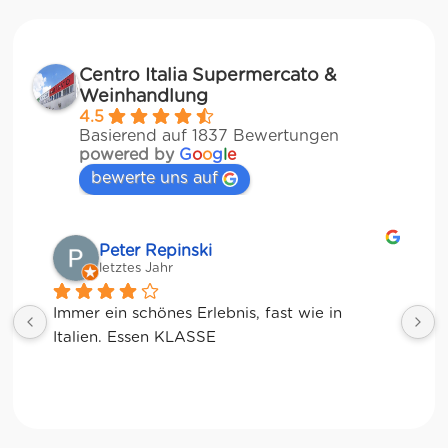
Centro Italia Supermercato &
Weinhandlung
4.5
Basierend auf 1837 Bewertungen
powered by
G
o
o
g
l
e
bewerte uns auf
Matze
letztes Jahr