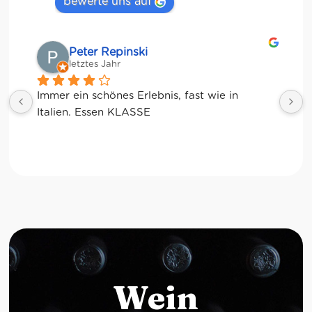
bewerte uns auf
Matze
letztes Jahr
Wein