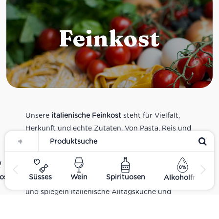
Feinkost
Unsere
italienische Feinkost
steht für Vielfalt,
Herkunft und echte Zutaten. Von Pasta, Reis und
Tomatensaucen über Olivenöl, Antipasti und
Pesto bis zu Balsamico und Spezialitäten aus
verschiedenen Regionen Italiens. Alle Produkte
ost
Süsses
Wein
Spirituosen
Alkoholfrei
sind Teil unseres realen Supermarkt-Sortiments
und spiegeln italienische Alltagsküche und
Tradition wider. Italienische Feinkost online
kaufen.