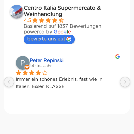
Centro Italia Supermercato &
Weinhandlung
4.5
Basierend auf 1837 Bewertungen
powered by
G
o
o
g
l
e
bewerte uns auf
Matze
letztes Jahr