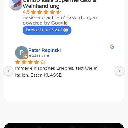
Centro Italia Supermercato &
Weinhandlung
4.5
Basierend auf 1837 Bewertungen
powered by
G
o
o
g
l
e
bewerte uns auf
Matze
letztes Jahr