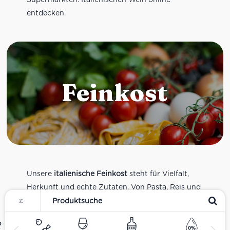
entdecken.
Feinkost
Unsere
italienische Feinkost
steht für Vielfalt,
Herkunft und echte Zutaten. Von Pasta, Reis und
Tomatensaucen über Olivenöl, Antipasti und
Pesto bis zu Balsamico und Spezialitäten aus
verschiedenen Regionen Italiens. Alle Produkte