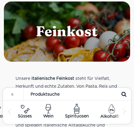
Feinkost
Unsere
italienische Feinkost
steht für Vielfalt,
Herkunft und echte Zutaten. Von Pasta, Reis und
Tomatensaucen über Olivenöl, Antipasti und
Pesto bis zu Balsamico und Spezialitäten aus
verschiedenen Regionen Italiens. Alle Produkte
ost
Süsses
Wein
Spirituosen
Alkoholfrei
sind Teil unseres realen Supermarkt-Sortiments
und spiegeln italienische Alltagsküche und
Tradition wider. Italienische Feinkost online