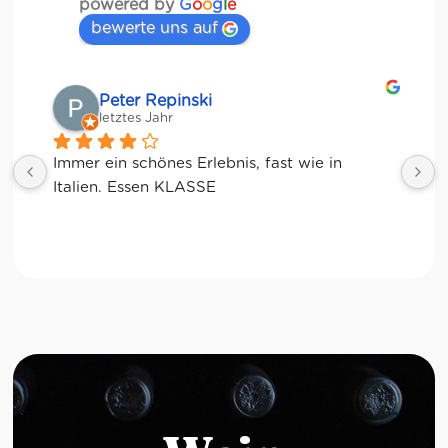
powered by
G
o
o
g
l
e
bewerte uns auf
Matze
letztes Jahr