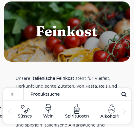
Feinkost
Unsere
italienische Feinkost
steht für Vielfalt,
Herkunft und echte Zutaten. Von Pasta, Reis und
Tomatensaucen über Olivenöl, Antipasti und
Pesto bis zu Balsamico und Spezialitäten aus
verschiedenen Regionen Italiens. Alle Produkte
ost
Süsses
Wein
Spirituosen
Alkoholfrei
sind Teil unseres realen Supermarkt-Sortiments
und spiegeln italienische Alltagsküche und
Tradition wider. Italienische Feinkost online