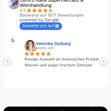
Centro Italia Supermercato &
Weinhandlung
4.5
Basierend auf 1837 Bewertungen
powered by
G
o
o
g
l
e
bewerte uns auf
Veronika Stulberg
letztes Jahr
Riesige Auswahl an italienischen Produkten, 
Weinen und sogar frischem Gemüse!