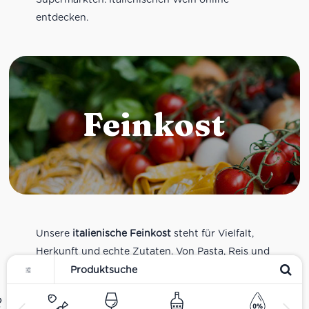
entdecken.
Feinkost
Unsere
italienische Feinkost
steht für Vielfalt,
Herkunft und echte Zutaten. Von Pasta, Reis und
Tomatensaucen über Olivenöl, Antipasti und
Pesto bis zu Balsamico und Spezialitäten aus
verschiedenen Regionen Italiens. Alle Produkte