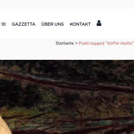
 10
GAZZETTA
ÜBER UNS
KONTAKT
Startseite
>
Posts tagged "trüffel risotto"