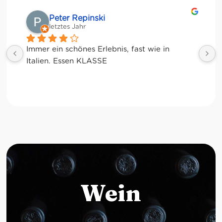
Matze
letztes Jahr
Wein