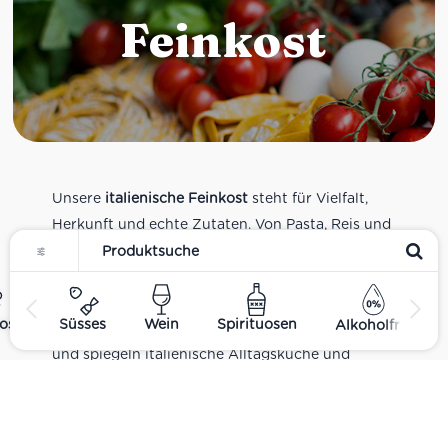
Feinkost
Unsere
italienische Feinkost
steht für Vielfalt,
Herkunft und echte Zutaten. Von Pasta, Reis und
Tomatensaucen über Olivenöl, Antipasti und
Pesto bis zu Balsamico und Spezialitäten aus
verschiedenen Regionen Italiens. Alle Produkte
ost
Süsses
Wein
Spirituosen
Alkoholfrei
sind Teil unseres realen Supermarkt-Sortiments
und spiegeln italienische Alltagsküche und
Tradition wider. Italienische Feinkost online
kaufen.