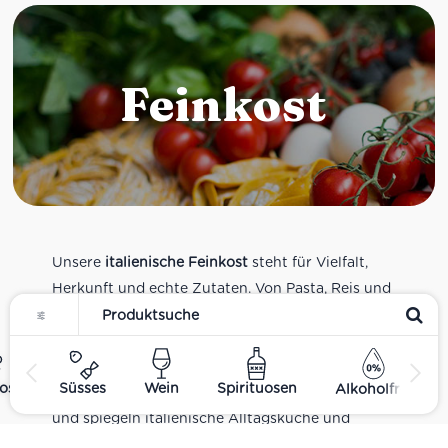
Feinkost
Unsere
italienische Feinkost
steht für Vielfalt,
Herkunft und echte Zutaten. Von Pasta, Reis und
Tomatensaucen über Olivenöl, Antipasti und
Pesto bis zu Balsamico und Spezialitäten aus
verschiedenen Regionen Italiens. Alle Produkte
ost
Süsses
Wein
Spirituosen
Alkoholfrei
sind Teil unseres realen Supermarkt-Sortiments
und spiegeln italienische Alltagsküche und
Tradition wider. Italienische Feinkost online