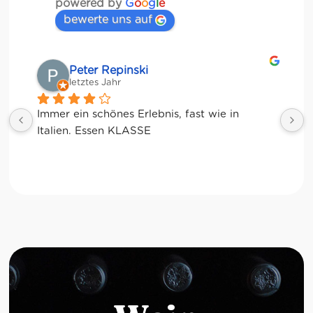
powered by
G
o
o
g
l
e
bewerte uns auf
Matze
letztes Jahr