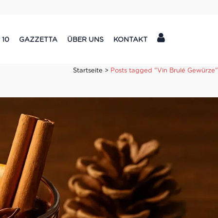
 10
GAZZETTA
ÜBER UNS
KONTAKT
Startseite
>
Posts tagged "Vin Brulé Gewürze"