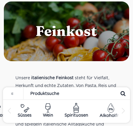
Feinkost
Unsere
italienische Feinkost
steht für Vielfalt,
Herkunft und echte Zutaten. Von Pasta, Reis und
Tomatensaucen über Olivenöl, Antipasti und
Pesto bis zu Balsamico und Spezialitäten aus
verschiedenen Regionen Italiens. Alle Produkte
ost
Süsses
Wein
Spirituosen
Alkoholfrei
sind Teil unseres realen Supermarkt-Sortiments
und spiegeln italienische Alltagsküche und
Tradition wider. Italienische Feinkost online