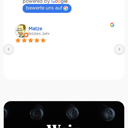
powered by
G
o
o
g
l
e
bewerte uns auf
Matze
letztes Jahr