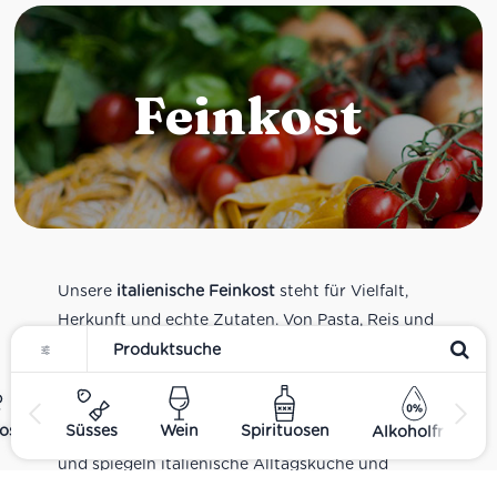
Feinkost
Unsere
italienische Feinkost
steht für Vielfalt,
Herkunft und echte Zutaten. Von Pasta, Reis und
Tomatensaucen über Olivenöl, Antipasti und
Pesto bis zu Balsamico und Spezialitäten aus
verschiedenen Regionen Italiens. Alle Produkte
ost
Süsses
Wein
Spirituosen
Alkoholfrei
sind Teil unseres realen Supermarkt-Sortiments
und spiegeln italienische Alltagsküche und
Tradition wider. Italienische Feinkost online