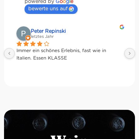
powered by
G
o
o
g
l
e
bewerte uns auf
Matze
letztes Jahr