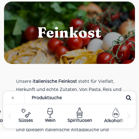
Feinkost
Unsere
italienische Feinkost
steht für Vielfalt,
Herkunft und echte Zutaten. Von Pasta, Reis und
Tomatensaucen über Olivenöl, Antipasti und
Pesto bis zu Balsamico und Spezialitäten aus
verschiedenen Regionen Italiens. Alle Produkte
ost
Süsses
Wein
Spirituosen
Alkoholfrei
sind Teil unseres realen Supermarkt-Sortiments
und spiegeln italienische Alltagsküche und
Tradition wider. Italienische Feinkost online