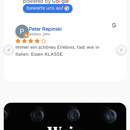
powered by
G
o
o
g
l
e
bewerte uns auf
Matze
letztes Jahr