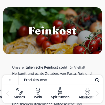
Feinkost
Unsere
italienische Feinkost
steht für Vielfalt,
Herkunft und echte Zutaten. Von Pasta, Reis und
Tomatensaucen über Olivenöl, Antipasti und
Pesto bis zu Balsamico und Spezialitäten aus
verschiedenen Regionen Italiens. Alle Produkte
ost
Süsses
Wein
Spirituosen
Alkoholfrei
sind Teil unseres realen Supermarkt-Sortiments
und spiegeln italienische Alltagsküche und