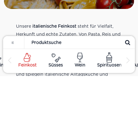
Unsere
italienische Feinkost
steht für Vielfalt,
Herkunft und echte Zutaten. Von Pasta, Reis und
Filter
Tomatensaucen über Olivenöl, Antipasti und
Pesto bis zu Balsamico und Spezialitäten aus
verschiedenen Regionen Italiens. Alle Produkte
ing
Feinkost
Süsses
Wein
Spirituosen
Al
sind Teil unseres realen Supermarkt-Sortiments
und spiegeln italienische Alltagsküche und
Tradition wider. Italienische Feinkost online
kaufen.