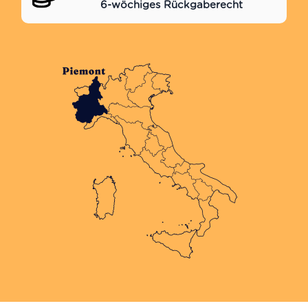
6-wöchiges Rückgaberecht