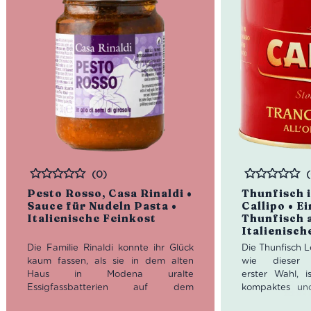
(0)
Bewertet
Bewertet
Pesto Rosso, Casa Rinaldi •
Thunfisch i
Sauce für Nudeln Pasta •
Callipo • E
Italienische Feinkost
Thunfisch a
Italienisch
Die Familie Rinaldi konnte ihr Glück
Die Thunfisch L
kaum fassen, als sie in dem alten
wie dieser G
Haus in Modena uralte
erster Wahl, i
Essigfassbatterien auf dem
kompaktes und
Dachboden fand. So begann 1979
mageres Flei