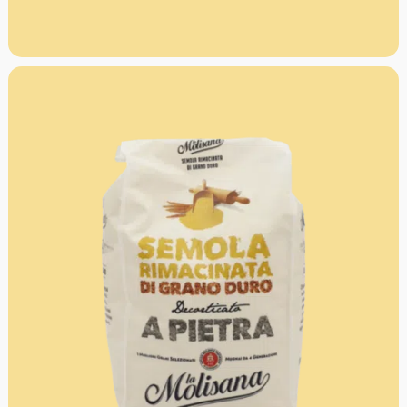
und ist heute einerder ältesten Nudelhersteller Italiens.
Heutzutage produziert La Molisana nicht weniger
als 40.000 Packungen Pasta pro Tag. Die Qualität der
Produkte und die Zufriedenheit der Kunden sind für die
Firma das höchste Gebot.
Ideal für frische Pasta, römische Gnocchi, Pizza
und Desserts
bewusstere und nahrhafter dank der
Steinschälung
Frische Pasta: Tagliatelle, Fettuccine, Ravioli & Co
werden zäher und schmackhafter
Mürbeteig: Durch das Mischen von Grieß und Mehl
erhält man einen noch krümeligeren Teig
Die Stärken von La Molisana : Vier
Müllergenerationen, reine Bergluft, glasklares
Quellwasser im Herzen von Molise