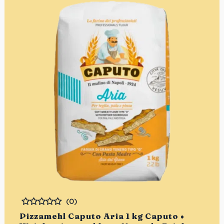
(0)
Bewertet
Pizzamehl Caputo Aria 1 kg Caputo •