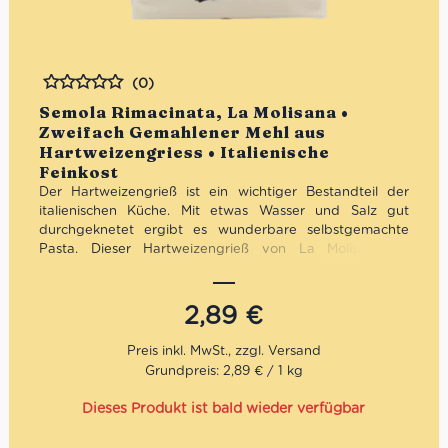
(0)
Bewertet
Semola Rimacinata, La Molisana •
Zweifach Gemahlener Mehl aus
Hartweizengriess • Italienische
Feinkost
Der Hartweizengrieß ist ein wichtiger Bestandteil der
italienischen Küche.
Mit etwas Wasser und Salz gut
durchgeknetet ergibt es wunderbare selbstgemachte
Pasta. Dieser Hartweizengrieß von La Molisana ist
feinkörnig.
La Molisana ist nicht nur eine Teigwarenmarke. Es ist die
2,89
€
Geschichte einer Familie in vierter Generation, deren Ziel
es ist, einzigartige und exquisite Produkte herzustellen.
Die Marke wurde vor über einem Jahrhundert gegründet
Grundpreis: 2,89 € / 1 kg
und ist heute einerder ältesten Nudelhersteller Italiens.
Heutzutage produziert La Molisana nicht weniger
Dieses Produkt ist bald wieder verfügbar
als 40.000 Packungen Pasta pro Tag. Die Qualität der
Produkte und die Zufriedenheit der Kunden sind für die