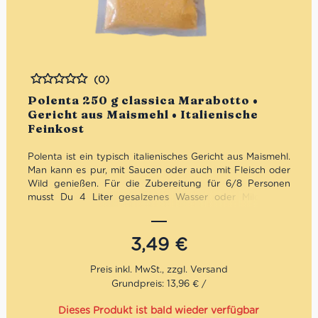
(0)
Bewertet
Polenta 250 g classica Marabotto •
Gericht aus Maismehl • Italienische
Feinkost
Polenta ist ein typisch italienisches Gericht aus Maismehl.
Man kann es pur, mit Saucen oder auch mit Fleisch oder
Wild genießen. Für die Zubereitung für 6/8 Personen
musst Du 4 Liter gesalzenes Wasser oder Milch zum
Kochen bringen. 500 g Polenta langsam zugießen und
unter Rühren garen. Für mehr Konsistenz musst Du nur
die Garzeit erhöhen – Buon appetito!
3,49
€
Grundpreis: 13,96 € /
Dieses Produkt ist bald wieder verfügbar