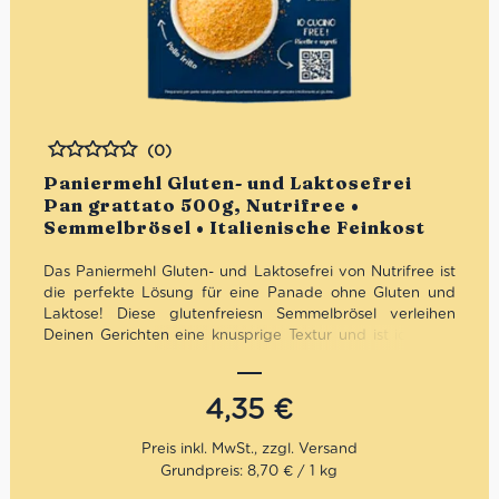
(0)
Bewertet
Paniermehl Gluten- und Laktosefrei
Pan grattato 500g, Nutrifree •
Semmelbrösel • Italienische Feinkost
Das Paniermehl Gluten- und Laktosefrei von Nutrifree ist
die perfekte Lösung für eine Panade ohne Gluten und
Laktose! Diese glutenfreiesn Semmelbrösel verleihen
Deinen Gerichten eine knusprige Textur und ist ideal für
eine vielseitige Küche, ganz ohne Weizenstärke.
4,35
€
Grundpreis: 8,70 € / 1 kg