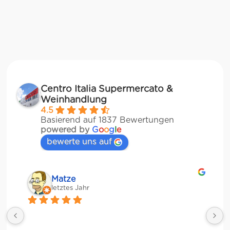
Centro Italia Supermercato &
Weinhandlung
4.5
Basierend auf 1837 Bewertungen
powered by
G
o
o
g
l
e
bewerte uns auf
Matze
letztes Jahr