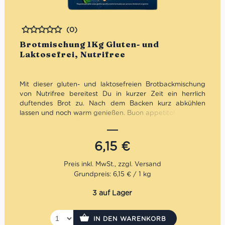
(0)
Bewertet
Brotmischung 1Kg Gluten- und
Laktosefrei, Nutrifree
Mit dieser gluten- und laktosefreien Brotbackmischung
von Nutrifree bereitest Du in kurzer Zeit ein herrlich
duftendes Brot zu. Nach dem Backen kurz abkühlen
lassen und noch warm genießen. Buon appetito!
6,15
€
Grundpreis: 6,15 € / 1 kg
3 auf Lager
IN DEN WARENKORB