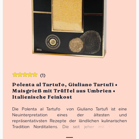
(1)
Bewertet
Polenta al Tartufo, Giuliano Tartufi •
mit
5.00
von
Maisgrieß mit Trüffel aus Umbrien •
5
Italienische Feinkost
Die Polenta al Tartufo von Giuliano Tartufi ist eine
Neuinterpretation eines der ältesten und
repräsentativsten Rezepte der ländlichen kulinarischen
Tradition Norditaliens. Die seit jeher mit Maismehl
zubereitete Polenta hat sich im Laufe der Jahrhunderte
zu einem vielseitigen Gericht mit vielen regionalen