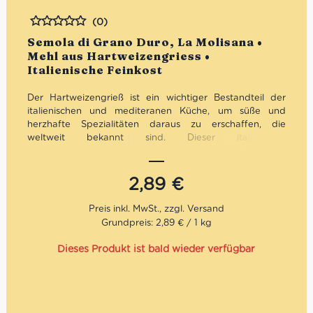
(0)
Bewertet
Semola di Grano Duro, La Molisana •
Mehl aus Hartweizengriess •
Italienische Feinkost
Der Hartweizengrieß ist ein wichtiger Bestandteil der
italienischen und mediteranen Küche, um süße und
herzhafte Spezialitäten daraus zu erschaffen, die
weltweit bekannt sind. Dieser italienische
Hartweizengrieß von La Molisana eignet sich besonders
für die Zubereitung klassischer Pasta, wie Tortellini,
Lasagne, Ravioli, Gnocci di Patate, Pizza sowie
2,89
€
Mürbeteiggebäck. Das Geheimnis dieses Produktes ist,
dass der Grieß aus Hartweizen etwas feiner gemahlen ist,
als wie wir es von dem
deutschen Hartweizengrieß her
Grundpreis: 2,89 € / 1 kg
kennen.
Nutzt Du also die Semola für Deine Pasta,
werden die Nudeln
etwas weniger grobkörnig.
Dieses Produkt ist bald wieder verfügbar
La Molisana ist nicht nur eine Teigwarenmarke. Es ist die
Geschichte einer Familie in vierter Generation, deren Ziel
es ist, einzigartige und exquisite Produkte herzustellen.
Die Marke wurde vor über einem Jahrhundert gegründet