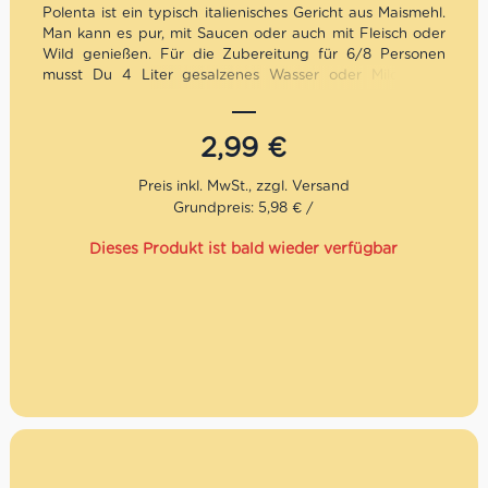
Polenta ist ein typisch italienisches Gericht aus Maismehl.
Man kann es pur, mit Saucen oder auch mit Fleisch oder
Wild genießen. Für die Zubereitung für 6/8 Personen
musst Du 4 Liter gesalzenes Wasser oder Milch zum
Kochen bringen. 500 g Polenta langsam zugießen und
unter Rühren garen. Für mehr Konsistenz musst Du nur
die Garzeit erhöhen – Buon appetito!
2,99
€
Grundpreis: 5,98 € /
Dieses Produkt ist bald wieder verfügbar