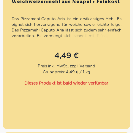
Weichweizenmehl aus Neapel • Feinkost
Das Pizzamehl Caputo Aria ist ein erstklassiges Mehl. Es
eignet sich hervorragend für weiche sowie leichte Teige.
Das Pizzamehl Caputo Aria lässt sich zudem sehr einfach
verarbeiten. Es vermengt sich schnell mit Flüssigkeiten
und behält auch nach dem Backen seinen guten
Geschmack. Aria ist das neue Mehl von Caputo, das wie
immer ausschließlich aus Weizen mit Sauerteig hergestellt
4,49
€
wird. Es ist ideal für die Zubereitung von köstlichen
Blechpizzen, Pala-Pizzen und Pinsas: Es garantiert
hochhydratisierte Teige, die leicht, knusprig und einfach
Grundpreis: 4,49 € / 1 kg
zu verarbeiten sind.
Dieses Produkt ist bald wieder verfügbar