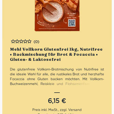
(0)
Bewertet
Mehl Vollkorn Glutenfrei 1kg, Nutrifree
• Backmischung für Brot & Focaccia •
Gluten- & Laktosefrei
Die glutenfreie Vollkorn-Brotmischung von Nutrifree ist
die ideale Wahl für alle, die rustikales Brot und herzhafte
Focaccia ohne Gluten backen möchten. Mit Vollkorn-
Buchweizenmehl, Reiskleie und Flohsamenfasern sorgt
sie für mehr Geschmack, eine angenehm rustikale
Struktur und eine ausgewogene Rezeptur mit niedrigem
Zuckergehalt. Natürlich laktosefrei, milchfrei und eifrei –
6,15
€
eine moderne Backmischung für alle, die glutenfreies
Brot mit mehr Charakter suchen.