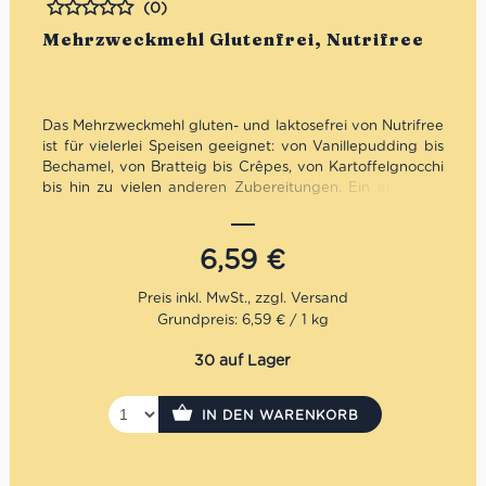
(0)
Bewertet
Mehrzweckmehl Glutenfrei, Nutrifree
Das Mehrzweckmehl gluten- und laktosefrei von Nutrifree
ist für vielerlei Speisen geeignet: von Vanillepudding bis
Bechamel, von Bratteig bis Crêpes, von Kartoffelgnocchi
bis hin zu vielen anderen Zubereitungen. Ein absolutes
Muss in jeder Speisekammer!
Ohne Weizenstärke
6,59
€
Ohne Milch
Ohne Eier
Glutenfrei
Grundpreis: 6,59 € / 1 kg
Laktosefrei
30 auf Lager
IN DEN WARENKORB