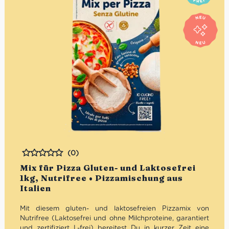
(0)
Bewertet
Mix für Pizza Gluten- und Laktosefrei
1kg, Nutrifree • Pizzamischung aus
Italien
Mit diesem gluten- und laktosefreien Pizzamix von
Nutrifree (Laktosefrei und ohne Milchproteine, garantiert
und zertifiziert L-frei)
bereitest Du in kurzer Zeit eine