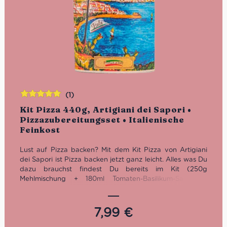
(1)
Bewertet
Kit Pizza 440g, Artigiani dei Sapori •
mit
5.00
von
Pizzazubereitungsset • Italienische
5
Feinkost
Lust auf Pizza backen? Mit dem Kit Pizza von Artigiani
dei Sapori ist Pizza backen jetzt ganz leicht. Alles was Du
dazu brauchst findest Du bereits im Kit (250g
Mehlmischung + 180ml Tomaten-Basilikum-Sauce +
Nudelholz aus Holz). Mit dieser Ausststattung und der
Anleitung von Artigiani dei Sapori wirst auch Du zum
erstklassigen Pizzabäcker!
7,99
€