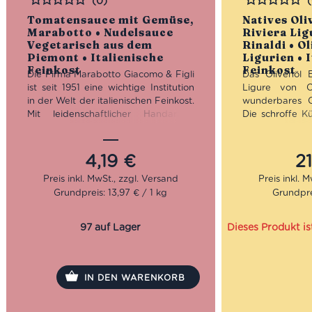
(0)
Bewertet
Bewertet
Tomatensauce mit Gemüse,
Natives Oli
Marabotto • Nudelsauce
Riviera Lig
Vegetarisch aus dem
Rinaldi • O
Piemont • Italienische
Ligurien • 
Feinkost
Feinkost
Die Firma Marabotto Giacomo & Figli
Das Olivenöl E
ist seit 1951 eine wichtige Institution
Ligure von C
in der Welt der italienischen Feinkost.
wunderbares Ol
Mit leidenschaftlicher Handarbeit
Die schroffe Kü
stellt Marabotto Delikatessen wie
für die Olivenh
eingelegte Pilze, Pesto, Pasta, Sugo
Terroir. Auf ste
sowie feine italienische Gewürze her.
Olivenbäum
4,19
€
2
Insbesondere die Tomatensauce mit
ausgesetzt. 
Gemüse erfreut sich größter
Vergine Rivi
Grundpreis: 13,97 € / 1 kg
Grundprei
Beliebtheit.
Rinaldi ist da
der Vielfalt Ita
Nun in dritter Generation geführt,
97 auf Lager
Dieses Produkt is
steht der Auswahl von hochwertigen
Mengenrabatt
sowie natürlichen Zutaten im
von 3 nativen 
Vordergrund. Denn nur mit dem
Rabatt pro Arti
Auge für erstklassige Qualität kann
IN DEN WARENKORB
der hohe Anspruch über eine so
lange Zeitspanne erfüllt werden.