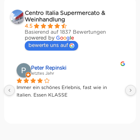
Centro Italia Supermercato &
Weinhandlung
4.5
Basierend auf 1837 Bewertungen
powered by
G
o
o
g
l
e
bewerte uns auf
Matze
letztes Jahr