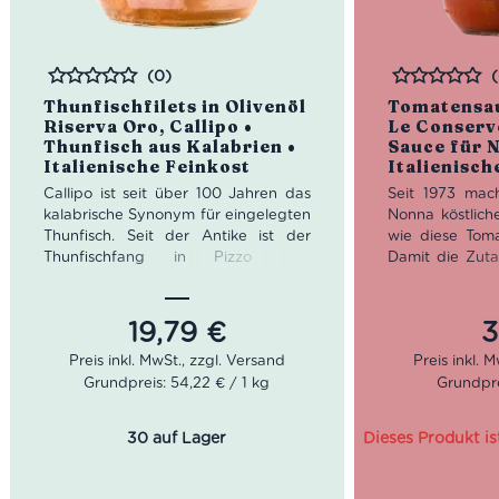
(0)
Bewertet
Bewertet
Thunfischfilets in Olivenöl
Tomatensau
Riserva Oro, Callipo •
Le Conserve
Thunfisch aus Kalabrien •
Sauce für N
Italienische Feinkost
Italienisch
Callipo ist seit über 100 Jahren das
Seit 1973 mac
kalabrische Synonym für eingelegten
Nonna köstlich
Thunfisch. Seit der Antike ist der
wie diese Toma
Thunfischfang in Pizzo eine
Damit die Zuta
essentielle Tradition. 1913 gründete
Qualität haben
Giacinto Callipo das gleichnamige
angebaut. Di
Unternehmen. Da er zu den ersten
Romagna sind
19,79
€
3
gehörten, der den Thunfisch auch
dafür, dass m
konservieren konnte, ging es steil
Schlaraffenland
Grundpreis: 54,22 € / 1 kg
Grundprei
aufwärts. 1926 berief das Köngshaus
Callipo zum offiziellen Lieferanten.
Die Tomatensau
Conserve del
30 auf Lager
Dieses Produkt is
Die Thunfisch Leckereien von Callipo,
einfache, ab
wie diese Thunfischfilets in Olivenöl
Tomatensauce. M
Riserva Oro, gehören traditionell in
sehr schöne bit