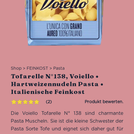
Shop
>
FEINKOST
>
Pasta
Tofarelle N°138, Voiello •
Hartweizennudeln Pasta •
Italienische Feinkost
2
Bewertet mit
2
Die Voiello Tofarelle N° 138 sind charmante
5.00
von 5,
basierend
Pasta Muscheln. Sie ist die kleine Schwester der
auf
Pasta Sorte Tofe und eignet sich daher gut für
Kundenbewertungen