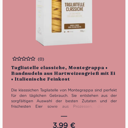
(0)
Bewertet
Tagliatelle classiche, Montegrappa •
Bandnudeln aus Hartweizengrieß mit Ei
• Italienische Feinkost
Die klasssichen Tagliatelle von Montegrappa sind perfekt
für den täglichen Gebrauch. Sie entstehen aus der
sorgfältigen Auswahl der besten Zutaten und der
frischesten Eier sowie aus Prozessen, die ihren
Geschmack und ihre Nährwerte ohne den Einsatz von
Konservierungsmitteln bewahren. Wir empfehlen die
Taglatelle classiche klassisch mit Bolognese-Sauce zu
3,99
€