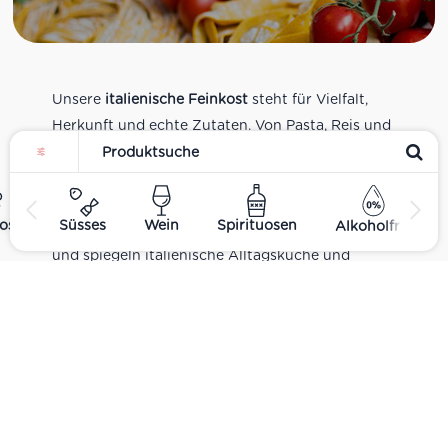
Unsere
italienische Feinkost
steht für Vielfalt,
Herkunft und echte Zutaten. Von Pasta, Reis und
Tomatensaucen über Olivenöl, Antipasti und
Pesto bis zu Balsamico und Spezialitäten aus
verschiedenen Regionen Italiens. Alle Produkte
ost
Süsses
Wein
Spirituosen
Alkoholfrei
sind Teil unseres realen Supermarkt-Sortiments
und spiegeln italienische Alltagsküche und
Tradition wider. Italienische Feinkost online
kaufen.