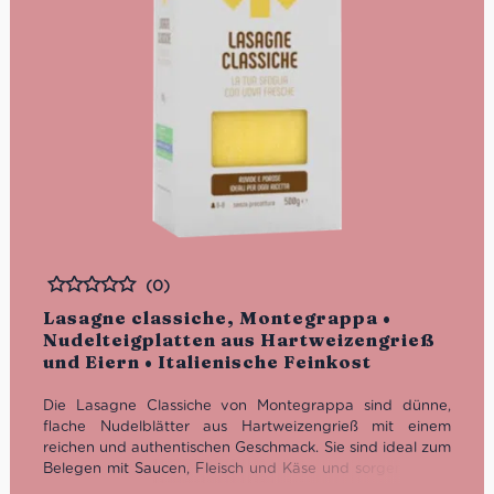
(0)
Bewertet
Lasagne classiche, Montegrappa •
Nudelteigplatten aus Hartweizengrieß
und Eiern • Italienische Feinkost
Die Lasagne Classiche von Montegrappa sind dünne,
flache Nudelblätter aus Hartweizengrieß mit einem
reichen und authentischen Geschmack. Sie sind ideal zum
Belegen mit Saucen, Fleisch und Käse und sorgen daher
für ein klassisches und herzhaftes Lasagne-Erlebnis.