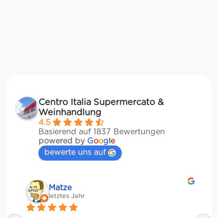
Centro Italia Supermercato &
Weinhandlung
4.5
Basierend auf 1837 Bewertungen
powered by
G
o
o
g
l
e
bewerte uns auf
Matze
letztes Jahr