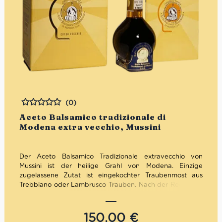
(0)
Bewertet
Aceto Balsamico tradizionale di
Modena extra vecchio, Mussini
Der Aceto Balsamico Tradizionale extravecchio von
Mussini ist der heilige Grahl von Modena. Einzige
zugelassene Zutat ist eingekochter Traubenmost aus
Trebbiano oder Lambrusco Trauben. Nach der Reduktion
reift diese köstliche Kostbarkeit mindestens 25 Jahre in
verschiedensten Holzfässern aus Eiche, Kastanie bis
Maulbeerbaum.
150,00
€