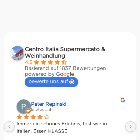
Centro Italia Supermercato &
Weinhandlung
4.5
Basierend auf 1837 Bewertungen
powered by
G
o
o
g
l
e
bewerte uns auf
Matze
letztes Jahr