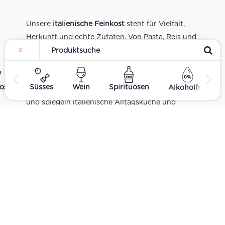
Unsere
italienische Feinkost
steht für Vielfalt,
Herkunft und echte Zutaten. Von Pasta, Reis und
Tomatensaucen über Olivenöl, Antipasti und
Pesto bis zu Balsamico und Spezialitäten aus
verschiedenen Regionen Italiens. Alle Produkte
ost
Süsses
Wein
Spirituosen
Alkoholfrei
sind Teil unseres realen Supermarkt-Sortiments
und spiegeln italienische Alltagsküche und
Tradition wider. Italienische Feinkost online
kaufen.
Catering