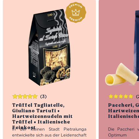
(3)
(
Bewertet
Bewertet
Trüffel Tagliatelle,
Paccheri, G
mit
5.00
von
mit
5.00
von
Giuliano Tartufi •
Hartweizen
5
5
Hartweizennudeln mit
Italienisch
Trüffel • Italienische
Feinkost
In der kleinen Stadt Pietralunga
Die Paccheri 
entwickelte sich aus der Leidenschaft
Optimum