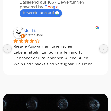
Basierend auf 1837 Bewertungen
powered by
G
o
o
g
l
e
bewerte uns auf
Jessica Chu
letztes Jahr
Tolle Auswahl! Die Frischetheke und der 
Kaffee sind ebenfalls sensationell. Viele 
glutenfreie Optionen.