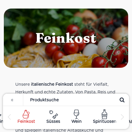
Feinkost
Unsere
italienische Feinkost
steht für Vielfalt,
Herkunft und echte Zutaten. Von Pasta, Reis und
Filter
Tomatensaucen über Olivenöl, Antipasti und
Pesto bis zu Balsamico und Spezialitäten aus
verschiedenen Regionen Italiens. Alle Produkte
ing
Feinkost
Süsses
Wein
Spirituosen
Al
sind Teil unseres realen Supermarkt-Sortiments
und spiegeln italienische Alltagsküche und