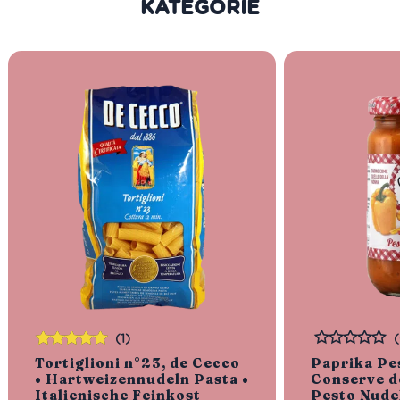
KATEGORIE
(1)
Bewertet
Bewertet
Tortiglioni n°23, de Cecco
Paprika Pe
mit
5.00
von
• Hartweizennudeln Pasta •
Conserve d
5
Italienische Feinkost
Pesto Nude