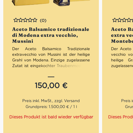
(0)
Bewertet
Bewertet
Aceto Balsamico tradizionale
Aceto B
di Modena extra vecchio,
extra v
Mussini
Montebe
Der Aceto Balsamico Tradizionale
Der Aceto 
extravecchio von Mussini ist der heilige
vecchio vo
Grahl von Modena. Einzige zugelassene
heilige G
Zutat ist eingekochter Traubenmost aus
zugelasse
Trebbiano oder Lambrusco Trauben.
Traubenm
Nach der Reduktion reift diese köstliche
Lambrus
Kostbarkeit mindestens 25 Jahre in
Reduktio
150,00
€
verschiedensten Holzfässern aus Eiche,
Kostbarke
Kastanie bis Maulbeerbaum.
verschiede
Kastanie 
Säure: 6%
Montebell
Grundpreis: 1.500,00 € / 1 l
Grun
Acetaia für
Dieses Produkt ist bald wieder verfügbar
Dieses Prod
Folgende
Herstellu