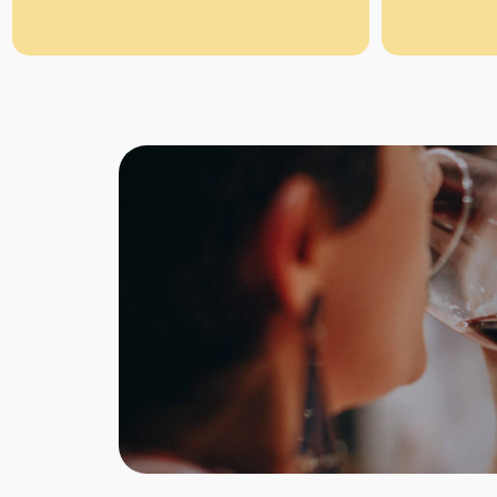
Tradiziona
Eiche
Kasta
Kirsch
Esche
Maulb
Säure: 6%