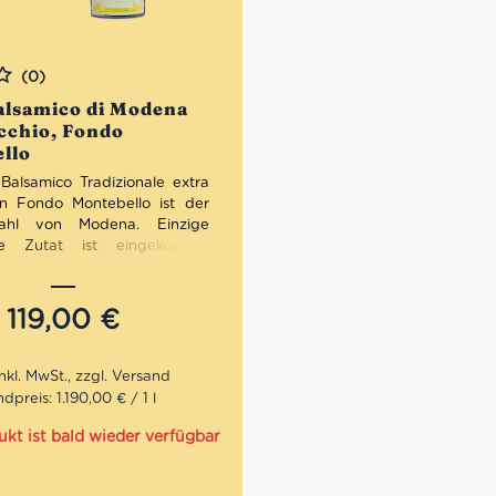
(0)
alsamico di Modena
ecchio, Fondo
llo
Balsamico Tradizionale extra
n Fondo Montebello ist der
rahl von Modena. Einzige
ne Zutat ist eingekochter
ost aus Trebbiano oder
co Trauben. Nach der
n reift diese köstliche
119,00
€
it mindestens 25 Jahre in
nsten Holzfässern aus Eiche,
bis Maulbeerbaum. Fondo
o steht wie keine andere
dpreis: 1.190,00 € / 1 l
 die Kunst dieses Handwerks.
ukt ist bald wieder verfügbar
 Fässer finden bei der
ng dieses
Aceto Balsamico