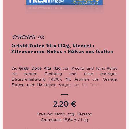
(0)
Bewertet
Grisbi Dolce Vita 112g, Vicenzi •
Zitruscreme-Kekse • Süßes aus Italien
Die
Grisbi Dolce Vita 112g
von Vicenzi sind feine Kekse
mit zartem Frollateig und einer cremigen
Zitruscremefüllung (40%). Mit Aromen von Orange,
Zitrone und Mandarine sorgen sie für Frische, außen
goldbraun und mürbe, innen saftig-aromatisch. Perfekt
gekühlt zu Kaffee oder Tee – ein sommerlicher Snack für
genussvolle Momente.
2,20
€
Grundpreis: 19,64 € / 1 kg