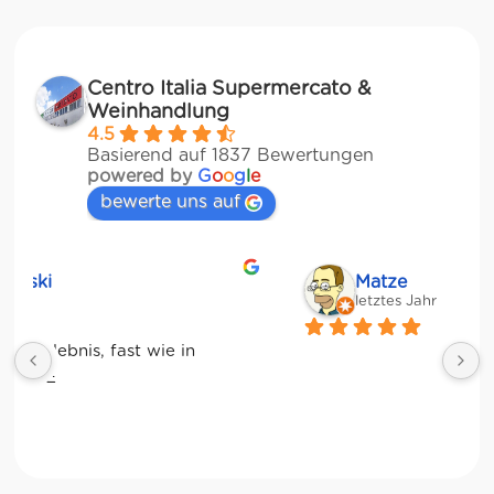
Centro Italia Supermercato &
Weinhandlung
4.5
Basierend auf 1837 Bewertungen
powered by
G
o
o
g
l
e
bewerte uns auf
Matze
letztes Jahr