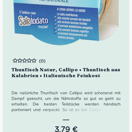
(0)
Bewertet
Thunfisch Natur, Callipo • Thunfisch aus
Kalabrien • Italienische Feinkost
Die natürliche Thunfisch von Callipo wird schonend mit
Dampf gekocht, um die Nährstoffe so gut es geht zu
erhalten. Die besten Teilstücke werden händisch
portioniert und verpackt. So ist es bei Callipo seit fünf
Generationen Tradition.
Nettogewicht: 160 g
3,79
€
Abtropfgewicht: 112 g