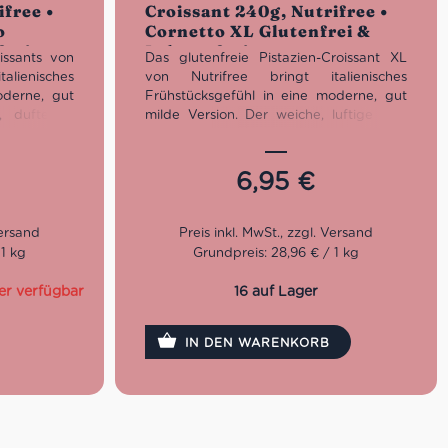
ifree •
Croissant 240g, Nutrifree •
5
o
Cornetto XL Glutenfrei &
frei
Laktosefrei
issants von
Das glutenfreie Pistazien-Croissant XL
ienisches
von Nutrifree bringt italienisches
oderne, gut
Frühstücksgefühl in eine moderne, gut
, duftende
milde Version. Der weiche, luftige Teig
ne cremige
wird mit einer cremigen Pistazienfüllung
t für einen
kombiniert und überzeugt durch sein
it echter
großzügiges XL-Format in 3 praktischen
6,95
€
, laktosefrei
Einzelportionen. Glutenfrei, laktosefrei
pack – ideal
und mit echter Dolce-Vita-Anmutung –
erwegs.
ideal für alle, die ein gefülltes Cornetto
mit mehr Genuss und mehr Komfort
 1 kg
Grundpreis: 28,96 € / 1 kg
suchen.
er verfügbar
16 auf Lager
IN DEN WARENKORB