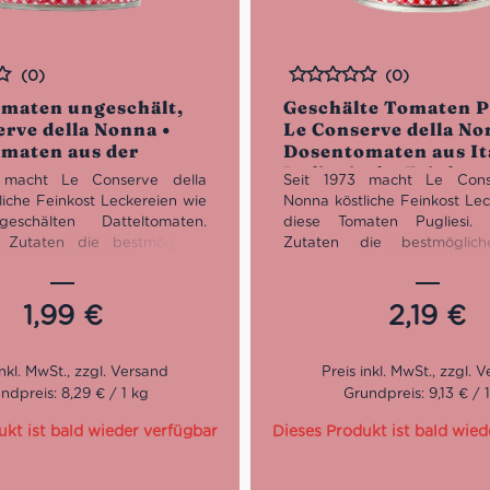
(0)
(0)
Bewertet
omaten ungeschält,
Geschälte Tomaten P
rve della Nonna •
Le Conserve della No
omaten aus der
Dosentomaten aus Ita
Romagna •
Italienische Feinkos
 macht Le Conserve della
Seit 1973 macht Le Cons
sche Feinkost
liche Feinkost Leckereien wie
Nonna köstliche Feinkost Lec
eschälten Datteltomaten.
diese Tomaten Pugliesi.
 Zutaten die bestmögliche
Zutaten die bestmöglich
haben, sind sie natürlich
haben, sind sie natürlich an
. Die Acker der Emilia-
Acker der Emilia-Romagna s
nd nun mal der Grund dafür,
der Grund dafür, dass man si
1,99
€
2,19
€
n sich hier wie im
im Schlaraffenland fühlt.
land fühlt.
Nettogewicht: 400 g
gewicht: 400 g
Abtropfgewicht: 240 g
ndpreis: 8,29 € / 1 kg
Grundpreis: 9,13 € / 
pfgewicht: 240 g
ukt ist bald wieder verfügbar
Dieses Produkt ist bald wied