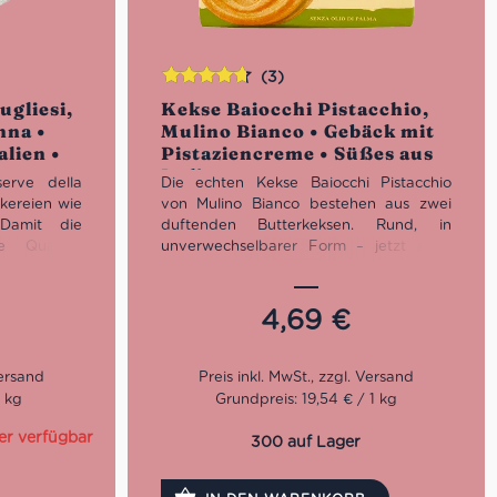
(3)
Bewertet
ugliesi,
Kekse Baiocchi Pistacchio,
mit
4.67
nna •
Mulino Bianco • Gebäck mit
von 5
lien •
Pistaziencreme • Süßes aus
t
Italien
erve della
Die echten Kekse Baiocchi Pistacchio
kereien wie
von Mulino Bianco bestehen aus zwei
 Damit die
duftenden Butterkeksen. Rund, in
e Qualität
unverwechselbarer Form – jetzt auch
gebaut. Die
mit köstlicher Pistaziencremefüllung! Die
ind nun mal
duftende Mürbeteigwaffel der Baiocchi
ch hier wie
trifft auf eine köstliche und weiche
4,69
€
Pistaziencreme. Ein innovativer und
schmackhafter Geschmacksmix, der Dich
beim ersten Bissen überzeugt. Du
findest sie in 6 praktischen
1 kg
Grundpreis: 19,54 € / 1 kg
Einzelportionen von 3 Keksen, die Du
immer dabei haben kannst. Ideal für
er verfügbar
300 auf Lager
einen Snack außer Haus!
Praktisch verpackt