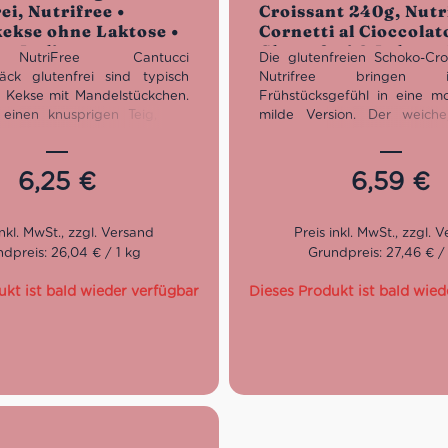
ei, Nutrifree •
Croissant 240g, Nutr
5
ekse ohne Laktose •
Cornetti al Cioccolat
s Italien
Glutenfrei & Laktose
NutriFree Cantucci
Die glutenfreien Schoko-Cro
ck glutenfrei sind typisch
Nutrifree bringen ital
e Kekse mit Mandelstückchen.
Frühstücksgefühl in eine m
einen knusprigen Teig, der
milde Version. Der weiche
chen und echten Geschmack
Cornetto-Teig umhüllt ei
on freisetzt. Hervorragend als
Schokoladenfüllung und sorg
exquisite Desserts, begleitet
süßen Genussmoment m
6,25
€
6,59
€
sahne oder Vanillesoße, oder
italienischer Seele. Glutenfrei
ach dem Essen, kombiniert mit
und im praktischen 4er-Multi
schen toskanischen Vin Santo.
für Frühstück, Pause und unt
, Laktosefrei und glutenfrei
dpreis: 26,04 € / 1 kg
Grundpreis: 27,46 € /
ukt ist bald wieder verfügbar
Dieses Produkt ist bald wied