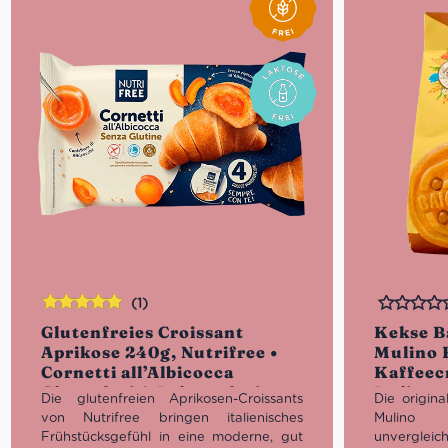
(1)
Bewertet
Bewertet
Glutenfreies Croissant
Kekse B
mit
5.00
von
Aprikose 240g, Nutrifree •
Mulino 
5
Cornetti all’Albicocca
Kaffeec
Glutenfrei & Laktosefrei
Italien
Die glutenfreien Aprikosen-Croissants
Die origin
von Nutrifree bringen italienisches
Mulino
Frühstücksgefühl in eine moderne, gut
unvergleic