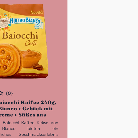
(0)
aiocchi Kaffee 240g,
Bianco • Gebäck mit
reme • Süßes aus
al Baiocchi Kaffee Kekse von
 Bianco bieten ein
hliches Geschmackserlebnis