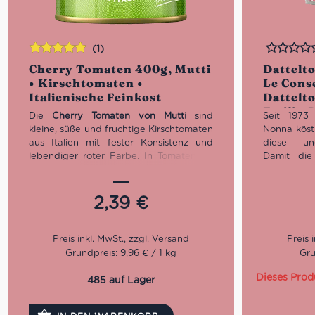
(1)
Bewertet
Bewertet
Cherry Tomaten 400g, Mutti
Dattelt
mit
5.00
von
• Kirschtomaten •
Le Conse
5
Italienische Feinkost
Dattelt
Emilia-
Die
Cherry Tomaten von Mutti
sind
Seit 1973
Italieni
kleine, süße und fruchtige Kirschtomaten
Nonna köst
aus Italien mit fester Konsistenz und
diese ung
lebendiger roter Farbe. In Tomatensaft
Damit die
eingelegt, eignen sie sich hervorragend
Qualität 
für schnelle Pastasaucen, Pizza,
angebaut
Focaccia, Fischgerichte und mediterrane
Romagna si
2,39
€
Gemüsepfannen. Zutaten:
dass ma
Kirschtomaten und Tomatensaft.
Schlaraffen
Nettogewicht: 400 g. Abtropfgewicht:
240 g.
Netto
Grundpreis: 9,96 € / 1 kg
Gru
Abtro
Dieses Prod
485 auf Lager