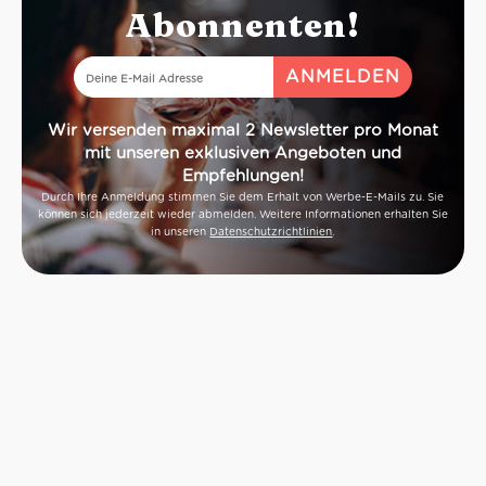
Abonnenten!
Wir versenden maximal 2 Newsletter pro Monat
mit unseren exklusiven Angeboten und
Empfehlungen!
Durch Ihre Anmeldung stimmen Sie dem Erhalt von Werbe-E-Mails zu. Sie
können sich jederzeit wieder abmelden. Weitere Informationen erhalten Sie
in unseren
Datenschutzrichtlinien
.