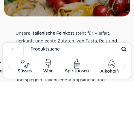
Unsere
italienische Feinkost
steht für Vielfalt,
Herkunft und echte Zutaten. Von Pasta, Reis und
Tomatensaucen über Olivenöl, Antipasti und
Pesto bis zu Balsamico und Spezialitäten aus
verschiedenen Regionen Italiens. Alle Produkte
ost
Süsses
Wein
Spirituosen
Alkoholfrei
sind Teil unseres realen Supermarkt-Sortiments
und spiegeln italienische Alltagsküche und
Tradition wider. Italienische Feinkost online
kaufen.