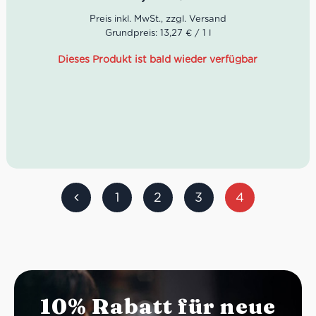
Farbe: Tiefes, leuchtendes Rubinrot mit granatroten
Reflexen.
Bouquet: Konsistent, intensiv und vielschichtig mit
Grundpreis: 13,27 € / 1 l
ausgeprägten Aromen reifer Pflaumen, Kirschen und
Waldbeeren, untermalt von feinen Mandelnoten und
Dieses Produkt ist bald wieder verfügbar
subtilen Gewürznuancen.
Geschmack: Hervorragende Struktur mit eleganter
Tanninstruktur, vollmundig und harmonisch mit einem
langen, ausgewogenen Abgang.
Speiseempfehlungen: Ideal zu mittelkräftigen
Käsesorten, hochwertigen italienischen Wurstwaren
sowie zu gegrilltem Fleisch und traditionellen
Pastagerichten mit Ragout.
Serviertemperatur: 16-18°C
Alkeholgehalt: 13,5% vol.
1
2
3
4
Idealer Versandkarton: 21 Flaschen
10% Rabatt für neue