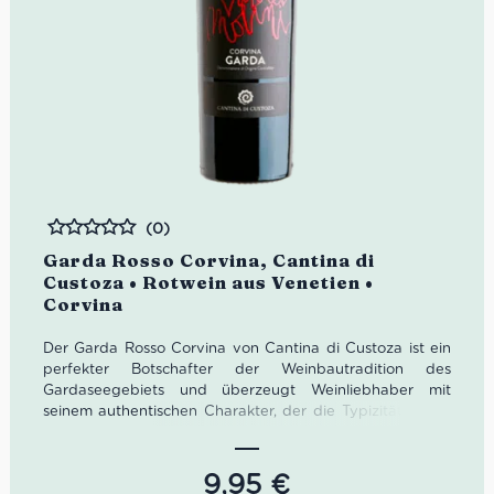
(0)
Bewertet
Garda Rosso Corvina, Cantina di
Custoza • Rotwein aus Venetien •
Corvina
Der Garda Rosso Corvina von Cantina di Custoza ist ein
perfekter Botschafter der Weinbautradition des
Gardaseegebiets und überzeugt Weinliebhaber mit
seinem authentischen Charakter, der die Typizität dieser
besonderen Rebsorte und Region eindrucksvoll zum
Ausdruck bringt.
9,95
€