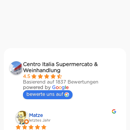
Centro Italia Supermercato &
Weinhandlung
4.5
Basierend auf 1837 Bewertungen
powered by
G
o
o
g
l
e
bewerte uns auf
Matze
letztes Jahr