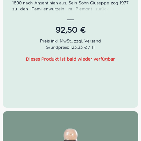
1890 nach Argentinien aus. Sein Sohn Giuseppe zog 1977
zu den Familienwurzeln im Piemont zurück, um die
Ambitionen seines Vaters zu verwirklichen. Giuseppes
drei Söhne erzielten 1989 endlich den ersten großen
Erfolg. Zu Ehren ihres Vaters
Pin
markierten sie einen
92,50
€
Meilenstein in ihrer Familiengeschichte.
Der Barbaresco Starderi 2016 von La Spinetta ist ein
Grundpreis: 123,33 € / 1 l
Meisterstück von der berühmten Starderi Cru-Lage. Die
Weinbereitung fiel darum anspruchsvoll aus. Bis zu 22
Dieses Produkt ist bald wieder verfügbar
Monate Ausbau in französischen Eichenfässern inklusive
malolaktischer Gärung sowie weitere sechs Monate
Flaschenruhe sind gerade gut genug.
Farbe: intensives Rubinrot
Geruch: Pflaume, roter Pfeffer, warmes Holz
Geschmack: kraftvoll, fruchtig, sehr ausgewogen
James Suckling: 95 Punkte