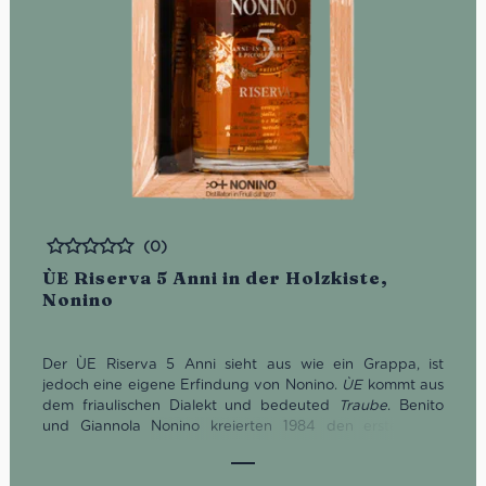
(0)
Bewertet
ÙE Riserva 5 Anni in der Holzkiste,
Nonino
Der ÙE Riserva 5 Anni sieht aus wie ein Grappa, ist
jedoch eine eigene Erfindung von Nonino.
ÙE
kommt aus
dem friaulischen Dialekt und bedeuted
Traube
. Benito
und Giannola Nonino kreierten 1984 den ersten ÙE-
Traubenbrand, als sie die kompletten Trauben
destillierten.