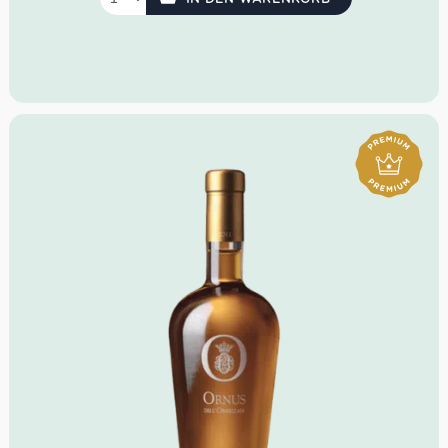
Glas. Ein Bouquet voll Schokolade, Lakritz, Tabak und
Trockenfrüchten entfaltet sich. Im Trunk zeigt er sich
intensiv und komplex in atemberaubender Weise. Lange
anhaltend und mit traumhaften Aromen von Pilzen und
Mahagoni verabschiedet sich der Schluck im Hals, den ich
bei diesem Gualto Brunello di Montalcino Riserva nicht
voll bekommen mag.
Farbe: Rubinrot
Geruch: Dunkle Waldbeeren, Tabak, Kirsch
Geschmack: Samtige Tannine, lange anhaltend,
guter Druck