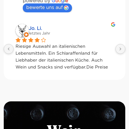
powered by
G
o
o
g
l
e
bewerte uns auf
Jo. Li.
letztes Jahr
Riesige Auswahl an italienischen 
Lebensmitteln. Ein Schlaraffenland für 
K
Liebhaber der italienischen Küche. Auch 
Wein und Snacks sind verfügbar.Die Preise 
sind allerdings durchaus "sportlich".