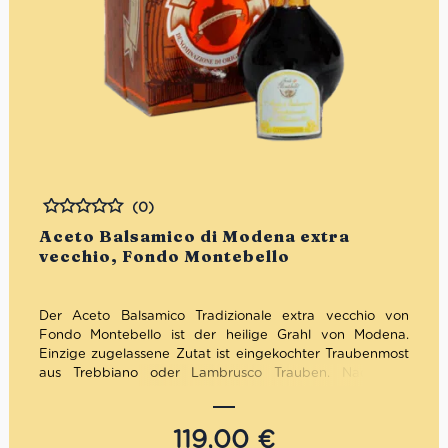
(0)
Bewertet
Aceto Balsamico di Modena extra
vecchio, Fondo Montebello
Der Aceto Balsamico Tradizionale extra vecchio von
Fondo Montebello ist der heilige Grahl von Modena.
Einzige zugelassene Zutat ist eingekochter Traubenmost
aus Trebbiano oder Lambrusco Trauben. Nach der
Reduktion reift diese köstliche Kostbarkeit mindestens 25
Jahre in verschiedensten Holzfässern aus Eiche, Kastanie
bis Maulbeerbaum. Fondo Montebello steht wie keine
119,00
€