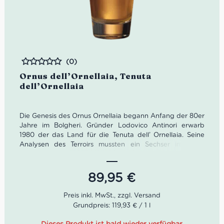
(0)
Bewertet
Ornus dell’Ornellaia, Tenuta
dell’Ornellaia
Die Genesis des Ornus Ornellaia begann Anfang der 80er
Jahre im Bolgheri. Gründer Lodovico Antinori erwarb
1980 der das Land für die Tenuta dell’ Ornellaia. Seine
Analysen des Terroirs mussten ein Sechser im Lotto
gewesen sein. Denn nachdem er 1981 die ersten Reben
pflanzte, wurde der berühmte Ornellaia Bolgheri
Superiore 1998 zum besten Rotwein der Welt gekürt.
89,95
€
Der Ornus Ornellaia von der Tenuta dell’Ornellaia ist eine
Spätlese des Petit Manseng. Nur alle paar Jahre entsteht
Grundpreis: 119,93 € / 1 l
in dem winzigen Weinberg Palmetta die Chance auf die
Herstellung eines Ornus Ornellaia.