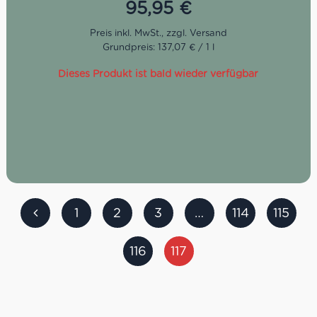
95,95
€
Der ÙE Riserva 5 Anni ist ein Blend aus Ribolla, Moscato,
Merlot sowie Malvasia, die allesamt getrennt gebrannt
und anschließend über fünf Jahre in Barriques reiften.
Grundpreis: 137,07 € / 1 l
Das Bouquet offenbart vielschichtige Noten von Vanille,
Mandel und gedörrtem Obst. Das Mundgefühl ist überaus
Dieses Produkt ist bald wieder verfügbar
elegant, würzig sowie blumig und aromatisch.
1
2
3
…
114
115
116
117