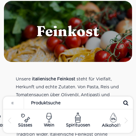
Feinkost
Unsere
italienische Feinkost
steht für Vielfalt,
Herkunft und echte Zutaten. Von Pasta, Reis und
Tomatensaucen über Olivenöl, Antipasti und
Pesto bis zu Balsamico und Spezialitäten aus
verschiedenen Regionen Italiens. Alle Produkte
sind Teil unseres realen Supermarkt-Sortiments
ost
Süsses
Wein
Spirituosen
Alkoholfrei
und spiegeln italienische Alltagsküche und
Tradition wider. Italienische Feinkost online