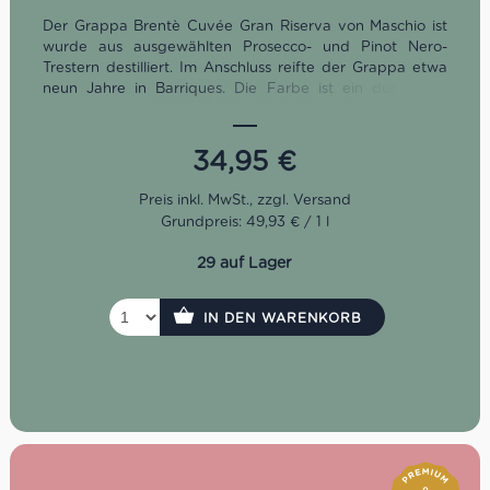
Der Grappa Brentè Cuvée Gran Riserva von Maschio ist
wurde aus ausgewählten Prosecco- und Pinot Nero-
Trestern destilliert. Im Anschluss reifte der Grappa etwa
neun Jahre in Barriques. Die Farbe ist ein dunkel bis
intensives Bernstein. In der Nase zeigen sich
konzentrierte Duftnoten wie Vanille, Honig und Kakao.
Am Gaumen ist der Grappa Brentè Cuvée Gran Riserva
34,95
€
sehr weich, harmonisch und umhüllend.
Grundpreis: 49,93 € / 1 l
29 auf Lager
IN DEN WARENKORB