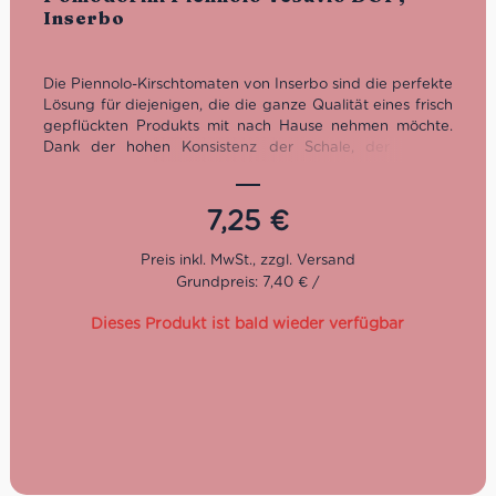
Inserbo
Die Piennolo-Kirschtomaten von Inserbo sind die perfekte
Lösung für diejenigen, die die ganze Qualität eines frisch
gepflückten Produkts mit nach Hause nehmen möchte.
Dank der hohen Konsistenz der Schale, der starken
Haftung am Stiel und der hohen Zuckerkonzentration
sind die Piennolo-Kirschtomaten im Glas perfekt für eine
lange Konservierung, bei der keine ihrer
7,25
€
organoleptischen Eigenschaften verändert wird.
Die Pomodorini del Piennolo del Vesuvio DOP
von
Grundpreis: 7,40 € /
Inserbo
kommen, wie es der Name schon verrät, von den
vulkanischen Hängen des Vesuvs
. Inserbo ist dort der
Dieses Produkt ist bald wieder verfügbar
Tomatenspezialist. Das Familienunternehmen wurde 1983
gegründet und versorgt seitdem ganz Italien und auch
darüber hinaus mit authentischen Sugi nach originaler
Rezeptur und feinsten Tomatenkonserven.