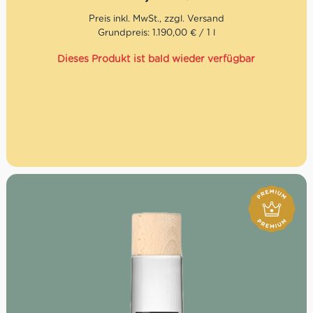
andere Acetaia für die Kunst dieses Handwerks.
Folgende Fässer finden bei der Herstellung dieses
Aceto
Grundpreis: 1.190,00 € / 1 l
Balsamico Tradizionale extra vecchio Verwendung.
Dieses Produkt ist bald wieder verfügbar
Eiche
Kastanie
Kirsche
Esche
Maulbeerbaum
Säure: 6%