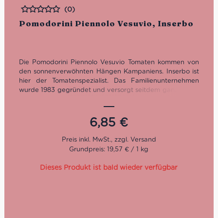
(0)
Bewertet
Pomodorini Piennolo Vesuvio, Inserbo
Die Pomodorini Piennolo Vesuvio Tomaten kommen von
den sonnenverwöhnten Hängen Kampaniens. Inserbo ist
hier der Tomatenspezialist. Das Familienunternehmen
wurde 1983 gegründet und versorgt seitdem ganz Italien
und heute darüber hinaus mit authentischen Sugi nach
originaler Rezeptur und feinsten Tomatenkonserven wie
diese Pomodorini Piennolo Vesuvio. Die Tomaten
6,85
€
stammen aus den Anbaugebieten Agro Sarnese
Nocerino, Monti Lattari als auch von den Hängen des
Vesuvs.
Grundpreis: 19,57 € / 1 kg
Dieses Produkt ist bald wieder verfügbar
Nettogewicht: 550 g
Abtropfgewicht: 350 g