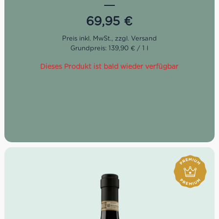
sehr hoch ist. Die Winter bleiben dank des Macaja milde
und alles wird erinnert, dass das warme Meer nicht weit
69,95
€
ist..
Im Geschmack ist der Macaja Gin reich mit Noten von
Zitrusfrüchten. Im Bukett entfalten sich auf natürliche Art
Grundpreis: 139,90 € / 1 l
schrittweise die Aromen von 36 Pflanzen. Chinotto und
Erdbeerbaum verschmelzen mit den frischen und zarten
Dieses Produkt ist bald wieder verfügbar
Noten von Kardamom, Wachholder und Salbei.