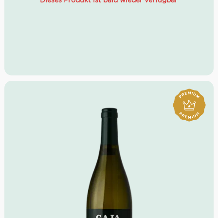
Dieses Produkt ist bald wieder verfügbar
Farbe: Goldgelb
Geruch: Mandel, exotische Früchte, Amaretto
Geschmack: dicht, samtig, animierende Säure
Wine Spectator: 93 Punkte