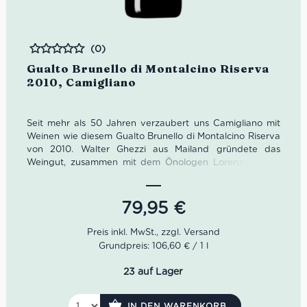
(0)
Bewertet
Gualto Brunello di Montalcino Riserva
2010, Camigliano
Seit mehr als 50 Jahren verzaubert uns Camigliano mit
Weinen wie diesem Gualto Brunello di Montalcino Riserva
von 2010. Walter Ghezzi aus Mailand gründete das
Weingut, zusammen mit dem Önologen Lorenzo Landi,
dem neuen Keller als auch etwa 90 Hektar Rebfläche
wurde sein Traum Wirklichkeit. Nachdem Walter Ghezzi
seinem Sohn Gualtiero und dessen Ehefrau Laura das
79,95
€
Weingut vermachte, leitet das Paar Camigliano.
Der Gualto Brunello di Montalcino Riserva von Camigliano
Grundpreis: 106,60 € / 1 l
wird zunächst in Edelstahltanks vergoren. Für den
Ausbau wird er in französische Eichenholzfässer
23 auf Lager
umgefüllt und bleibt dort 36 Monate. Anschließend reift
der Gualto Brunello weitere 24 Monate auf der Flasche.
Mit elegantem Rubinrot legt sich der Riserva anmutig ins
IN DEN WARENKORB