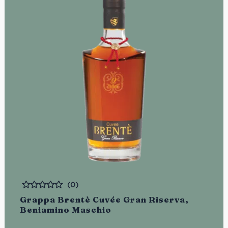
(0)
Bewertet
Grappa Brentè Cuvée Gran Riserva,
Beniamino Maschio