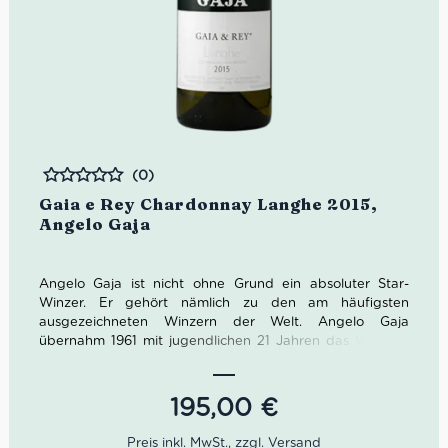
(0)
Bewertet
Gaia e Rey Chardonnay Langhe 2015,
Angelo Gaja
Angelo Gaja ist nicht ohne Grund ein absoluter Star-
Winzer. Er gehört nämlich zu den am häufigsten
ausgezeichneten Winzern der Welt. Angelo Gaja
übernahm 1961 mit jugendlichen 21 Jahren das Weingut
von seinem Vater. Die Familie Gaja führt das Weingut
heute bereits in vierter Generation. Das Tagesgeschäft
leiten mittlerweile seine Töchter Gaia und Rossana.
195,00
€
Nachdem Angelo Gaja den Rossj Bass seiner Tochter