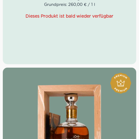
Rossana widmete, kommt nun der Gaia e Rey
Grundpreis: 260,00 € / 1 l
Chardonnay 2015. Tochter Gaia sowie Großmutter Rey
wurden nun in sehr edler Form verewigt. Im Glas liegt
Dieses Produkt ist bald wieder verfügbar
der Chardonnay elegant gelbgolden. Das Bouquet ist
zudem verspielt sowie floral…
Farbe: Gelbgold
Geruch: floral, weißer Pfirsich, Honigmelone
Geschmack: mineralisch, frisches Holz, süße Gewürze
James Suckling: 95 Punkte