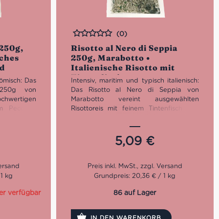
(0)
Bewertet
 250g,
Risotto al Nero di Seppia
sches
250g, Marabotto •
nd
Italienische Risotto mit
Tintenfisch
ömisch: Das
Intensiv, maritim und typisch italienisch:
 250g von
Das Risotto al Nero di Seppia von
chwertigen
Marabotto vereint ausgewählten
em Pecorino
Risottoreis mit feinem Tintenfisch und
 Teil der
schwarzer Sepiatinte. Eine authentische
 nur ca. 15
Spezialität der italienischen Küstenküche
thentischen
– einfach zuzubereiten und perfekt für
5,09
€
 minimalem
alle, die ein aromatisches, mediterranes
Risotto mit Charakter suchen.
 1 kg
Grundpreis: 20,36 € / 1 kg
er verfügbar
86 auf Lager
IN DEN WARENKORB