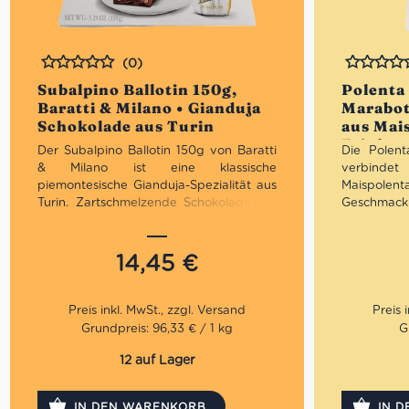
(0)
Bewertet
Bewertet
Subalpino Ballotin 150g,
Polenta 
Baratti & Milano • Gianduja
Marabot
Schokolade aus Turin
aus Mais
Feinkos
Der Subalpino Ballotin 150g von Baratti
Die Polent
& Milano ist eine klassische
verbindet
piemontesische Gianduja-Spezialität aus
Maispolen
Turin. Zartschmelzende Schokolade mit
Geschmack
aromatischen Haselnüssen aus dem
aestivum
Piemont, präsentiert in einer eleganten
Polenta gel
Geschenkbox – italienische
nur wenig
14,45
€
Chocolatierskunst seit 1858.
Duft der it
auf den Te
Beilage ode
für Liebhab
Grundpreis: 96,33 € / 1 kg
G
12 auf Lager
IN DEN WARENKORB
IN 