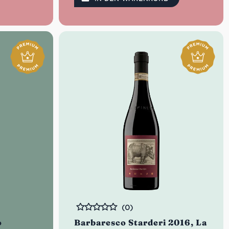
(0)
Bewertet
o
Barbaresco Starderi 2016, La