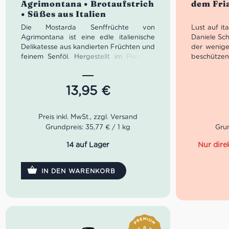
Agrimontana • Brotaufstrich
dem Fri
• Süßes aus Italien
Die Mostarda Senffrüchte von
Lust auf it
Agrimontana ist eine edle italienische
Daniele Sch
Delikatesse aus kandierten Früchten und
der wenige
feinem Senföl. Hergestellt im Piemont,
beschützen
begeistert sie mit einer raffinierten
magere Flei
Kombination aus Süße, Fruchtigkeit und
feinen Fet
sanfter Schärfe. Perfekt zu Käse,
Schinken is
13,95
€
Schinken oder Wildgerichten – ganz
intensive
ohne künstliche Zusatzstoffe. Ein
süßlichen 
Highlight für Feinschmecker und
uns in der
Liebhaber authentischer Feinkost.
Ciabatta g
Grundpreis: 35,77 € / 1 kg
Grun
Dir auch 
italienisch
14 auf Lager
DOP S
IN DEN WARENKORB
Herkunf
Ähnel
etwas sü