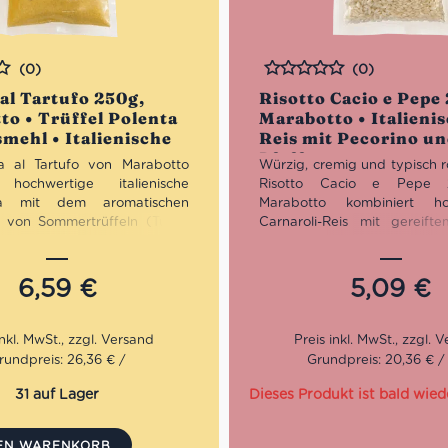
(0)
(0)
Bewertet
al Tartufo 250g,
Risotto Cacio e Pepe
to • Trüffel Polenta
Marabotto • Italieni
mehl • Italienische
Reis mit Pecorino u
t
Pfeffer
a al Tartufo von Marabotto
Würzig, cremig und typisch r
 hochwertige italienische
Risotto Cacio e Pepe
ta mit dem aromatischen
Marabotto kombiniert ho
 von Sommertrüffeln (Tuber
Carnaroli-Reis mit gereift
). Dank der vorgegarten
und schwarzem Pfeffer.
ingt dieses Gourmetgericht in
„Gourmet Risotti“-Linie, in
en Minuten und bringt den
Minuten zubereitet – für au
6,59
€
5,09
€
alienischen Trüffelküche direkt
italienischen Genuss mit
ller. Perfekt als elegante
Aufwand.
r als raffinierte Hauptspeise
er mediterraner Feinkost.
rundpreis: 26,36 € /
Grundpreis: 20,36 € /
31 auf Lager
Dieses Produkt ist bald wied
DEN WARENKORB