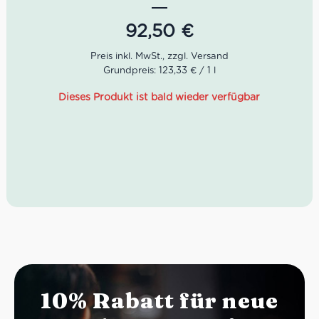
drei Söhne erzielten 1989 endlich den ersten großen
Erfolg. Zu Ehren ihres Vaters
Pin
markierten sie einen
92,50
€
Meilenstein in ihrer Familiengeschichte.
Der Barbaresco Starderi 2016 von La Spinetta ist ein
Grundpreis: 123,33 € / 1 l
Meisterstück von der berühmten Starderi Cru-Lage. Die
Weinbereitung fiel darum anspruchsvoll aus. Bis zu 22
Dieses Produkt ist bald wieder verfügbar
Monate Ausbau in französischen Eichenfässern inklusive
malolaktischer Gärung sowie weitere sechs Monate
Flaschenruhe sind gerade gut genug.
Farbe: intensives Rubinrot
Geruch: Pflaume, roter Pfeffer, warmes Holz
Geschmack: kraftvoll, fruchtig, sehr ausgewogen
James Suckling: 95 Punkte
10% Rabatt für neue