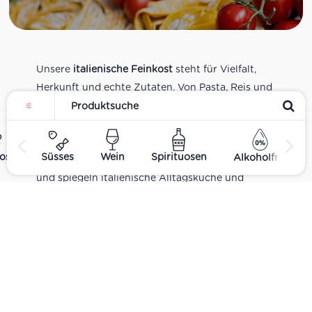
Unsere
italienische Feinkost
steht für Vielfalt,
Herkunft und echte Zutaten. Von Pasta, Reis und
Tomatensaucen über Olivenöl, Antipasti und
Pesto bis zu Balsamico und Spezialitäten aus
verschiedenen Regionen Italiens. Alle Produkte
ost
Süsses
Wein
Spirituosen
Alkoholfrei
sind Teil unseres realen Supermarkt-Sortiments
und spiegeln italienische Alltagsküche und
Tradition wider. Italienische Feinkost online
kaufen.