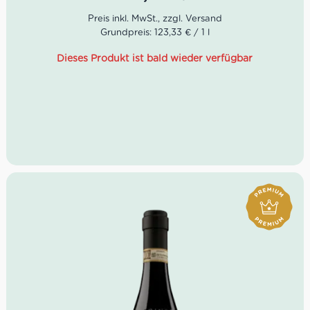
Familiengeschichte.
Dieser Barbaresco von La Spinetta ist ein exklusives
Grundpreis: 123,33 € / 1 l
Genussmittel von der vielleicht besten Cru-Lage
Valeirano bei Treiso. Dementsprechend gönnte man ihm
Dieses Produkt ist bald wieder verfügbar
nach der Lese eine Sonderbehandlung: Malolaktische
Gärung in 20% neuen französischen Barriques sowie
anschließende Reifung für bis zu 22 Monate. Zur
Verfeinerung in der Flasche gab man dem Barbaresco
Valeirano sechs Monate Flaschenruhe.
Farbe: fast schwarzes Rubinrot
Geruch: Vanille, Teeblätter, Balsamico
Geschmack: intensiv, konzentriert, komplex
Robert Parker: 95+ Punkte