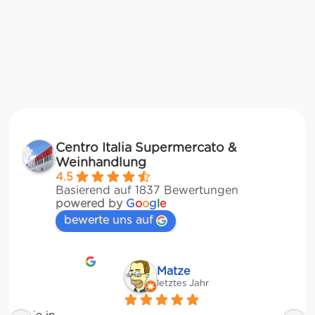
Centro Italia Supermercato &
Weinhandlung
4.5
Basierend auf 1837 Bewertungen
powered by
G
o
o
g
l
e
bewerte uns auf
Matze
letztes Jahr