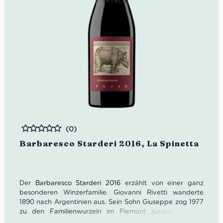
(0)
Bewertet
Barbaresco Starderi 2016, La Spinetta
Der
Barbaresco Starderi 2016
erzählt von einer ganz
besonderen Winzerfamilie. Giovanni Rivetti wanderte
1890 nach Argentinien aus. Sein Sohn Giuseppe zog 1977
zu den Familienwurzeln im Piemont zurück, um die
Ambitionen seines Vaters zu verwirklichen. Giuseppes