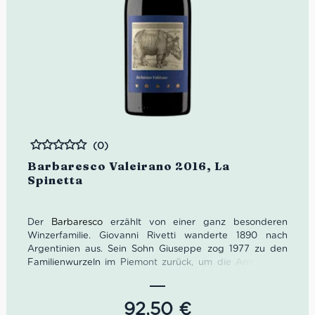
(0)
Bewertet
Barbaresco Valeirano 2016, La
Spinetta
Der
Barbaresco
erzählt von einer ganz besonderen
Winzerfamilie. Giovanni Rivetti wanderte 1890 nach
Argentinien aus. Sein Sohn Giuseppe zog 1977 zu den
Familienwurzeln im Piemont zurück, um die Ambitionen
seines Vaters zu verwirklichen. Giuseppes drei Söhne
erzielten 1989 endlich den ersten großen Erfolg. Zu Ehren
ihres Vaters
Pin
markierten sie einen Meilenstein in ihrer
92,50
€