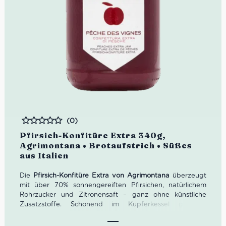
(0)
Bewertet
Pfirsich-Konfitüre Extra 340g,
Agrimontana • Brotaufstrich • Süßes
aus Italien
Die
Pfirsich-Konfitüre Extra von Agrimontana
überzeugt
mit über 70% sonnengereiften Pfirsichen, natürlichem
Rohrzucker und Zitronensaft – ganz ohne künstliche
Zusatzstoffe. Schonend im Kupferkessel gekocht,
entfaltet sie ihren intensiven, authentischen
Fruchtgeschmack. Perfekt für Frühstück, Gebäck oder