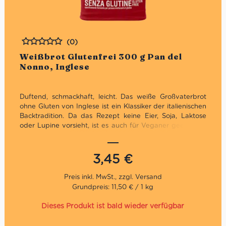
(0)
Bewertet
Weißbrot Glutenfrei 300 g Pan del
Nonno, Inglese
Duftend, schmackhaft, leicht. Das weiße Großvaterbrot
ohne Gluten von Inglese ist ein Klassiker der italienischen
Backtradition. Da das Rezept keine Eier, Soja, Laktose
oder Lupine vorsieht, ist es auch für Veganer geeigenet.
Wir empfehlen das italiensche Weißbrot für die
Zubereitung von köstlichen Toast und Sandwiches.
3,45
€
Grundpreis: 11,50 € / 1 kg
Dieses Produkt ist bald wieder verfügbar