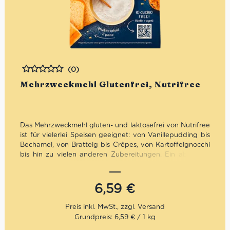
(0)
Bewertet
Mehrzweckmehl Glutenfrei, Nutrifree
Das Mehrzweckmehl gluten- und laktosefrei von Nutrifree
ist für vielerlei Speisen geeignet: von Vanillepudding bis
Bechamel, von Bratteig bis Crêpes, von Kartoffelgnocchi
bis hin zu vielen anderen Zubereitungen. Ein absolutes
Muss in jeder Speisekammer!
Ohne Weizenstärke
6,59
€
Ohne Milch
Ohne Eier
Glutenfrei
Grundpreis: 6,59 € / 1 kg
Laktosefrei