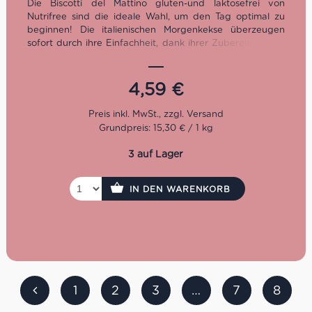
Die Biscotti del Mattino gluten-und laktosefrei von
Nutrifree sind die ideale Wahl, um den Tag optimal zu
beginnen! Die italienischen Morgenkekse überzeugen
sofort durch ihre Einfachheit, dank ihrer Zubereitung mit
Mais- und Reismehl und dem Verzicht auf Eier, Palmöl
und Milchzusatz. Sie sind ideal für alle, die eine vegane
Ernährung verfolgen und hochwertig in den Tag starten
4,59
€
wollen.
Grundpreis: 15,30 € / 1 kg
3 auf Lager
IN DEN WARENKORB
1
2
3
…
7
8