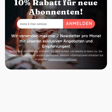
10% Rabatt für neue
Abonnenten!
Wir versenden maximal 2 Newsletter pro Monat
mit unseren exklusiven Angeboten und
Empfehlungen!
Durch Ihre Anmeldung stimmen Sie dem Erhalt von Werbe-E-Mails zu. Sie
können sich jederzeit wieder abmelden. Weitere Informationen erhalten Sie
in unseren
Datenschutzrichtlinien
.