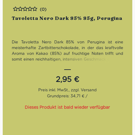
(0)
Bewertet
Tavoletta Nero Dark 85% 85g, Perugina
Die Tavoletta Nero Dark 85% von Perugina ist eine
meisterhafte Zartbitterschokolade, in der das kraftvolle
Aroma von Kakao (85%) auf fruchtige Noten trifft und
somit einen reichhaltigen, intensiven Geschmack erzeugt.
Diese glutenfreie, samtweiche Schokolade stillt garantiert
das Verlangen nach Genuss und kann auch zur
Zubereitung einer köstlichen Nachspeise verwendet
2,95
€
werden.
Grundpreis: 34,71 € /
Dieses Produkt ist bald wieder verfügbar