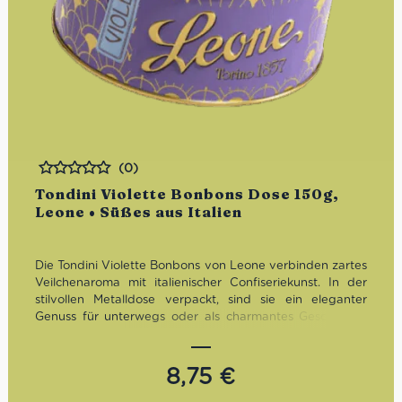
(0)
Bewertet
Tondini Violette Bonbons Dose 150g,
Leone • Süßes aus Italien
Die Tondini Violette Bonbons von Leone verbinden zartes
Veilchenaroma mit italienischer Confiseriekunst. In der
stilvollen Metalldose verpackt, sind sie ein eleganter
Genuss für unterwegs oder als charmantes Geschenk –
hergestellt von Leone, der Traditionsmarke aus Turin seit
1857.
8,75
€