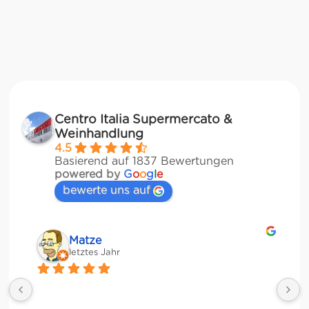
Centro Italia Supermercato &
Weinhandlung
4.5
Basierend auf 1837 Bewertungen
powered by
G
o
o
g
l
e
bewerte uns auf
Matze
letztes Jahr