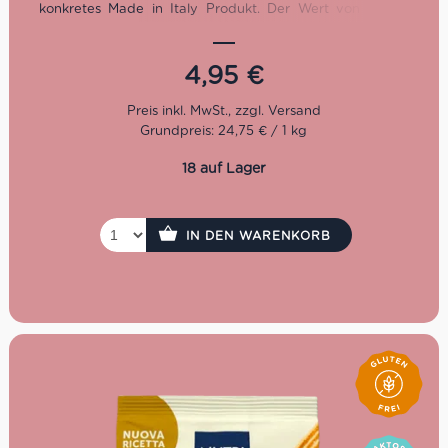
konkretes Made in Italy Produkt. Der Wert von 100 %
Made in Italy wird seit 1961 von Generation zu Generation
weitergegeben. Er ist ideal für diejenigen, die sich
glutenfrei oder vegan ernähren wollen.
4,95
€
Grundpreis: 24,75 € / 1 kg
18 auf Lager
IN DEN WARENKORB