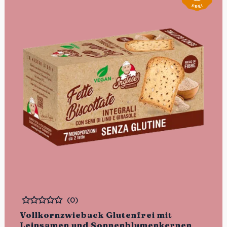
(0)
Bewertet
Vollkornzwieback Glutenfrei mit
Leinsamen und Sonnenblumenkernen