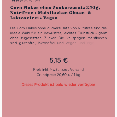
Bewertet
Corn Flakes ohne Zuckerzusatz 250g,
Nutrifree • Maisflocken Gluten- &
Laktosefrei • Vegan
Die Corn Flakes ohne Zuckerzusatz von Nutrifree sind die
ideale Wahl für ein bewusstes, leichtes Frühstück – ganz
ohne zugesetzten Zucker. Die knusprigen Maisflocken
sind glutenfrei, laktosefrei und vegan und eignen sich
perfekt für eine glutenfreie Ernährung oder alle, die auf
eine hochwertige Ernährung achten. Hergestellt in Italien
von der Traditionsmarke Nutrifree, stehen diese Corn
5,15
€
Flakes für Qualität und puren Geschmack – ohne
Kompromisse.
Grundpreis: 20,60 € / 1 kg
Dieses Produkt ist bald wieder verfügbar