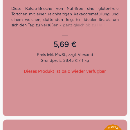
Diese Kakao-Brioche von Nutrifree sind glutenfreie
Törtchen mit einer reichhaltigen Kakaocremefüllung und
einem weichen, duftenden Teig. Ein idealer Snack, um
sich den Tag zu versüßen – ganz gleich ob zu Hause oder
unterwegs.
Ohne Gluten
5,69
€
Ohne Eier
Ohne Weizenstärke
4 praktische Einzelportionen
Grundpreis: 28,45 € / 1 kg
Dieses Produkt ist bald wieder verfügbar