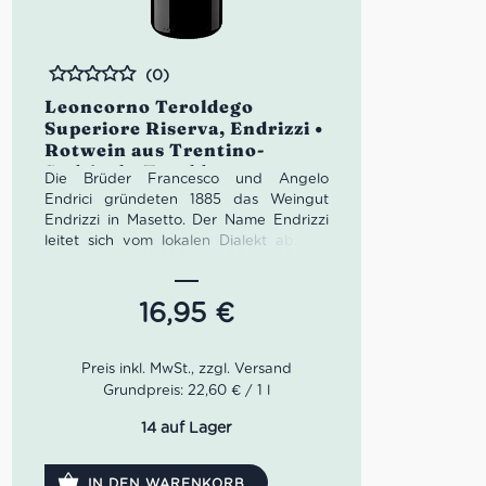
(0)
Bewertet
Leoncorno Teroldego
Superiore Riserva, Endrizzi •
Rotwein aus Trentino-
Südtirol • Teroldego
Die Brüder Francesco und Angelo
Rotaliano
Endrici gründeten 1885 das Weingut
Endrizzi in Masetto. Der Name Endrizzi
leitet sich vom lokalen Dialekt ab. Die
Endrici-Brüder waren echte Pioniere,
denn sie führten die französischen
Rebsorten Cabernet Sauvignon und
16,95
€
Merlot ein. Heute leitet Paolo Endrici
Weingut in der vierten Generation. Der
Leoncorno Teroldego Superiore Riserva
von Endrezzi hat mit seiner dunklen,
Grundpreis: 22,60 € / 1 l
karminroten Farbe eine starke
Ausstrahlung. In der Nase spielen die
14 auf Lager
Noten von Himbeere, Pflaume sowie
Schokolade harmonisch auf. Am Gaumen
IN DEN WARENKORB