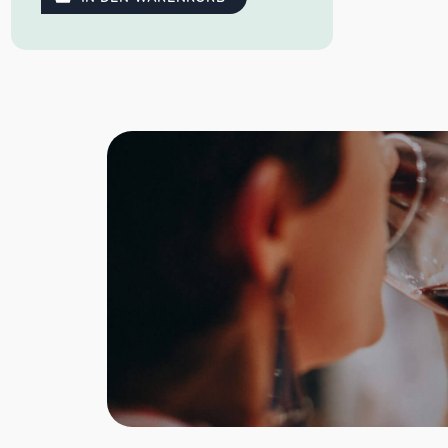
körperreich, geschmeidig, fruchtig sowie
von ausgewogene Tanninen umfasst.
Farbe: dunkles Karminrot
Geruch: Himbeere, Pflaume,
Schokolade
Geschmack: körperreich,
geschmeidig, fruchtig
Idealer Versandkarton: 21 Flaschen