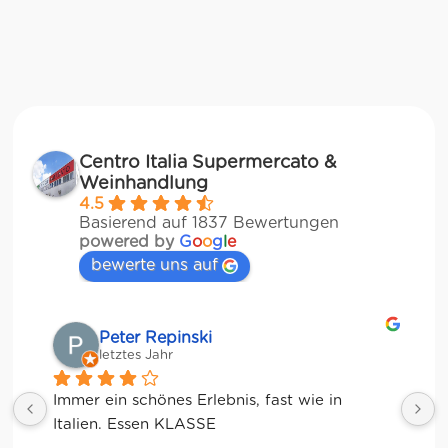
Centro Italia Supermercato &
Weinhandlung
4.5
Basierend auf 1837 Bewertungen
powered by
G
o
o
g
l
e
bewerte uns auf
Matze
letztes Jahr