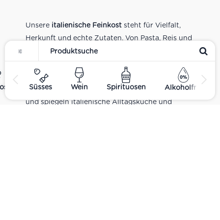
Unsere
italienische Feinkost
steht für Vielfalt,
Herkunft und echte Zutaten. Von Pasta, Reis und
Tomatensaucen über Olivenöl, Antipasti und
Pesto bis zu Balsamico und Spezialitäten aus
verschiedenen Regionen Italiens. Alle Produkte
ost
Süsses
Wein
Spirituosen
Alkoholfrei
sind Teil unseres realen Supermarkt-Sortiments
und spiegeln italienische Alltagsküche und
Tradition wider. Italienische Feinkost online
kaufen.
Catering