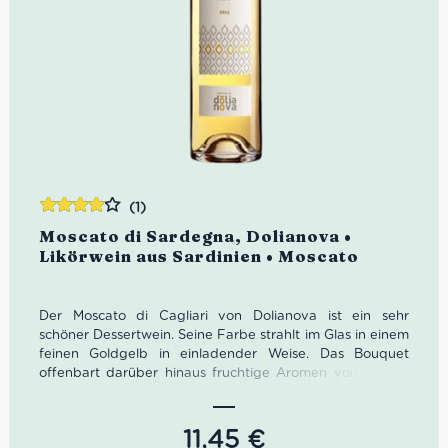
(1)
Bewertet
Moscato di Sardegna, Dolianova •
mit
4.00
Likörwein aus Sardinien • Moscato
von 5
Der Moscato di Cagliari von Dolianova ist ein sehr
schöner Dessertwein. Seine Farbe strahlt im Glas in einem
feinen Goldgelb in einladender Weise. Das Bouquet
offenbart darüber hinaus fruchtige Aromen von Vanille,
Orangenschale als auch reifer Melone.
Farbe: Goldgelb
Geruch: Vanille, Orangenschale, Melone
11,45
€